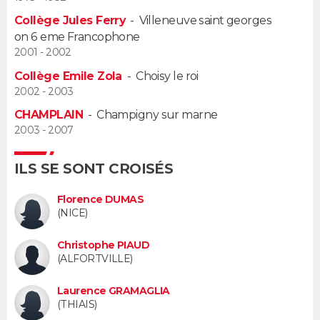
Collège Jules Ferry
-
Villeneuve saint georges
Guide de la santé
Médicaments
+
Alimentation
Maladies
Sommeil
VOYAGE
on 6 eme Francophone
2001 - 2002
City break
Voyage de noces
Climat
Destinations
Voyage nature
Forum
+
PHOTO
Collège Emile Zola
-
Choisy le roi
2002 - 2003
GUIDES D'ACHAT
CHAMPLAIN
-
Champigny sur marne
2003 - 2007
BONS PLANS
CARTE DE VOEUX
ILS SE SONT CROISÉS
Carte Bonne année
Carte Pâques
Carte de Noël
Carte Saint-Valentin
Carte d'anniversaire
Florence DUMAS
DICTIONNAIRE
(NICE)
Biographies
Expressions
Dictionnaire
Citations
Proverbes
PROGRAMME TV
Christophe PIAUD
(ALFORTVILLE)
COPAINS D'AVANT
Laurence GRAMAGLIA
Se connecter
Collèges
Universités
Service militaire
S'inscrire
Lycées
Primaires
Entreprises
Avis de recherche
AVIS DE DÉCÈS
(THIAIS)