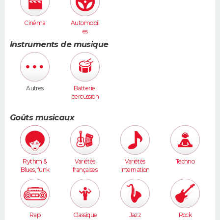
Cinéma
Automobil
es
Instruments de musique
Autres
Batterie,
percussion
s
Goûts musicaux
Rythm &
Variétés
Variétés
Techno
Blues, funk
françaises
internation
ales
Rap
Classique
Jazz
Rock