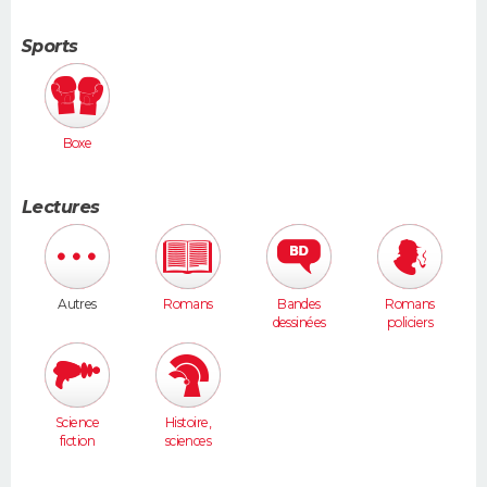
Sports
Boxe
Lectures
Autres
Romans
Bandes
Romans
dessinées
policiers
Science
Histoire,
fiction
sciences
humaines