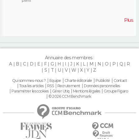
Plus
Annuaire des membres :
A
B
C
D
E
F
G
H
I
J
K
L
M
N
O
P
Q
R
S
T
U
V
W
X
Y
Z
Qui sommes-nous ?
Equipe
Charte éditoriale
Publicité
Contact
Tous les articles
RSS
Recrutement
Données personnelles
Paramétrer les cookies
Gérer Utiq
Mentions légales
Groupe Figaro
© 2026 CCM Benchmark