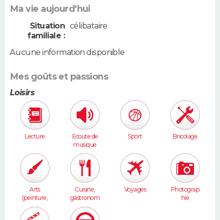
Ma vie aujourd'hui
Situation
célibataire
familiale :
Aucune information disponible
Mes goûts et passions
Loisirs
Lecture
Ecoute de
Sport
Bricolage
musique
Arts
Cuisine,
Voyages
Photograp
(peinture,
gastronom
hie
sculpture...
ie
)