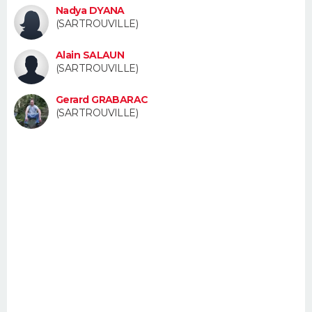
Nadya DYANA
FORUM
(SARTROUVILLE)
Lifestyle
Sport
Television
Cinema
Bricolage
Culture
Auto
Voyage
Alain SALAUN
(SARTROUVILLE)
Gerard GRABARAC
(SARTROUVILLE)