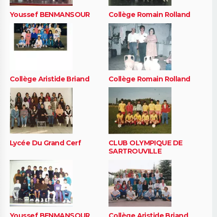
Youssef BENMANSOUR
Collège Romain Rolland
Collège Aristide Briand
Collège Romain Rolland
Lycée Du Grand Cerf
CLUB OLYMPIQUE DE
SARTROUVILLE
Youssef BENMANSOUR
Collège Aristide Briand