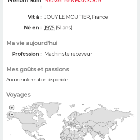
Prénom Nom
Youssef BENMANSOUR
:
Vit à :
JOUY LE MOUTIER
,
France
Né en :
1975
(51 ans)
Ma vie aujourd'hui
Profession :
Machiniste receveur
Mes goûts et passions
Aucune information disponible
Voyages
+
−