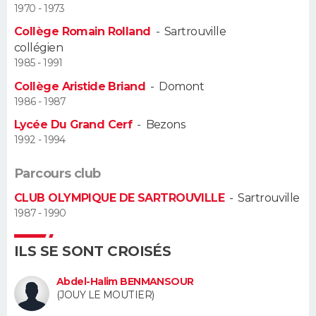
1970 - 1973
Guide de la santé
Médicaments
+
Alimentation
Maladies
Sommeil
Collège Romain Rolland
-
Sartrouville
VOYAGE
collégien
City break
Voyage de noces
Climat
Destinations
Voyage nature
Forum
+
1985 - 1991
PHOTO
Collège Aristide Briand
-
Domont
GUIDES D'ACHAT
1986 - 1987
Lycée Du Grand Cerf
-
Bezons
BONS PLANS
1992 - 1994
CARTE DE VOEUX
Parcours club
Carte Bonne année
Carte Pâques
Carte de Noël
Carte Saint-Valentin
Carte d'anniversaire
DICTIONNAIRE
CLUB OLYMPIQUE DE SARTROUVILLE
-
Sartrouville
1987 - 1990
Biographies
Expressions
Dictionnaire
Citations
Proverbes
PROGRAMME TV
ILS SE SONT CROISÉS
COPAINS D'AVANT
Abdel-Halim BENMANSOUR
Se connecter
Collèges
Universités
Service militaire
S'inscrire
Lycées
Primaires
Entreprises
Avis de recherche
(JOUY LE MOUTIER)
AVIS DE DÉCÈS