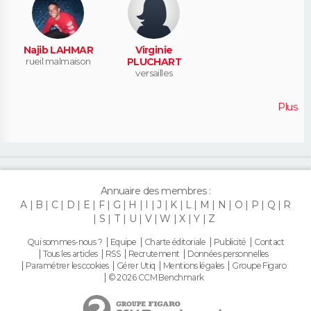
Najib LAHMAR
Virginie
rueil malmaison
PLUCHART
versailles
Plus
Annuaire des membres :
A
B
C
D
E
F
G
H
I
J
K
L
M
N
O
P
Q
R
S
T
U
V
W
X
Y
Z
Qui sommes-nous ?
Equipe
Charte éditoriale
Publicité
Contact
Tous les articles
RSS
Recrutement
Données personnelles
Paramétrer les cookies
Gérer Utiq
Mentions légales
Groupe Figaro
© 2026 CCM Benchmark