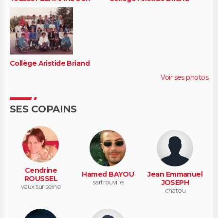
Collège Aristide Briand
Voir ses photos
SES COPAINS
Cendrine
Hamed BAYOU
Jean Emmanuel
ROUSSEL
sartrouville
JOSEPH
vaux sur seine
chatou