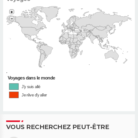
+
−
•
Voyages dans le monde
J'y suis allé
Je rêve d'y aller
VOUS RECHERCHEZ PEUT-ÊTRE