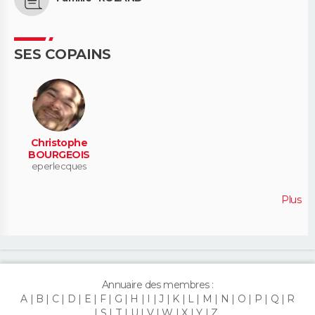
SES COPAINS
Christophe
BOURGEOIS
eperlecques
Plus
Annuaire des membres :
A
B
C
D
E
F
G
H
I
J
K
L
M
N
O
P
Q
R
S
T
U
V
W
X
Y
Z