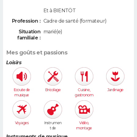
Et à BIENTÖT
Profession :
Cadre de santé (formateur)
Situation
marié(e)
familiale :
Mes goûts et passions
Loisirs
Ecoute de
Bricolage
Cuisine,
Jardinage
musique
gastronom
ie
Voyages
Instrumen
Vidéo,
t de
montage
musique
Instruments de musique