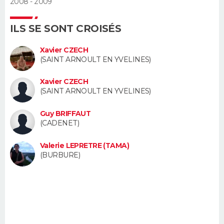
2008 - 2009
FORUM
ILS SE SONT CROISÉS
Lifestyle
Sport
Television
Cinema
Bricolage
Culture
Auto
Voyage
Xavier CZECH
(SAINT ARNOULT EN YVELINES)
Xavier CZECH
(SAINT ARNOULT EN YVELINES)
Guy BRIFFAUT
(CADENET)
Valerie LEPRETRE (TAMA)
(BURBURE)