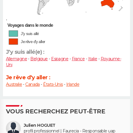
•
Voyages dans le monde
J'y suis allé
Je rêve d'y aller
J'y suis allé(e) :
Allemagne
-
Belgique
-
Espagne
-
France
-
Italie
-
Royaume-
Uni
Je rêve d'y aller :
Australie
-
Canada
-
États-Unis
-
Irlande
VOUS RECHERCHEZ PEUT-ÊTRE
Julien HOGUET
profil professionnel | Faurecia - Responsable uap