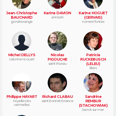
Jean-Christophe
Karine DAVION
Karine HOGUET
BAUCHARD
annezin
(GERVAIS)
gondrexange
norrent fontes
Michel DELLYS
Nicolas
Patricia
calonne ricouart
PIGOUCHE
RUCKEBUSCH
saint thuriau
(LELEU)
lillers
Philippe HAYART
Richard CLABAU
Sandrine
noyelles les
saint bonnet briance
REMBUR
vermelles
(STACHOWIAK)
berck sur mer