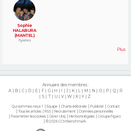
Sophie
HALABURA
(MANTEL)
hyeres
Plus
Annuaire des membres :
A
B
C
D
E
F
G
H
I
J
K
L
M
N
O
P
Q
R
S
T
U
V
W
X
Y
Z
Qui sommes-nous ?
Equipe
Charte éditoriale
Publicité
Contact
Tous les articles
RSS
Recrutement
Données personnelles
Paramétrer les cookies
Gérer Utiq
Mentions légales
Groupe Figaro
© 2026 CCM Benchmark