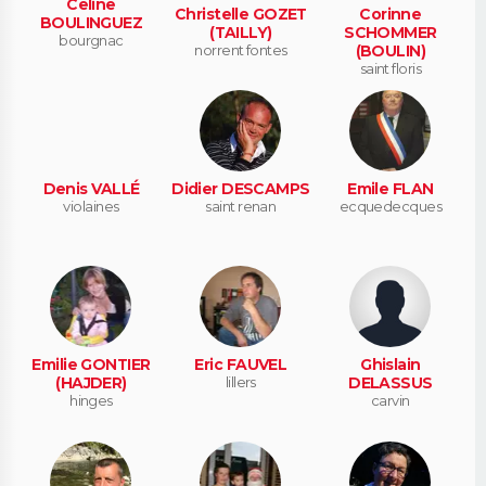
Celine
Christelle GOZET
Corinne
BOULINGUEZ
(TAILLY)
SCHOMMER
bourgnac
norrent fontes
(BOULIN)
saint floris
Denis VALLÉ
Didier DESCAMPS
Emile FLAN
violaines
saint renan
ecquedecques
Emilie GONTIER
Eric FAUVEL
Ghislain
(HAJDER)
lillers
DELASSUS
hinges
carvin