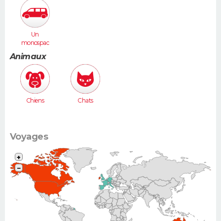
Un
monospac
e (Espace,
Animaux
Scénic,
Xsara
Picasso...)
Chiens
Chats
Voyages
+
−