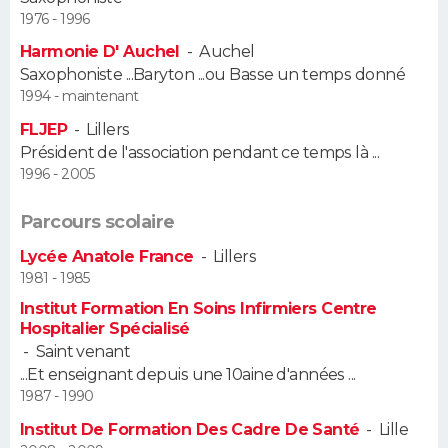
1976 - 1996
Guide de la santé
Médicaments
+
Alimentation
Maladies
Sommeil
VOYAGE
Harmonie D' Auchel
-
Auchel
Saxophoniste ...Baryton ...ou Basse un temps donné
City break
Voyage de noces
Climat
Destinations
Voyage nature
Forum
+
PHOTO
1994 - maintenant
FLJEP
-
Lillers
GUIDES D'ACHAT
Président de l'association pendant ce temps là ...
1996 - 2005
BONS PLANS
Parcours scolaire
CARTE DE VOEUX
Lycée Anatole France
-
Lillers
Carte Bonne année
Carte Pâques
Carte de Noël
Carte Saint-Valentin
Carte d'anniversaire
1981 - 1985
DICTIONNAIRE
Institut Formation En Soins Infirmiers Centre
Biographies
Expressions
Dictionnaire
Citations
Proverbes
PROGRAMME TV
Hospitalier Spécialisé
-
Saint venant
COPAINS D'AVANT
...Et enseignant depuis une 10aine d'années ...
1987 - 1990
Se connecter
Collèges
Universités
Service militaire
S'inscrire
Lycées
Primaires
Entreprises
Avis de recherche
AVIS DE DÉCÈS
Institut De Formation Des Cadre De Santé
-
Lille