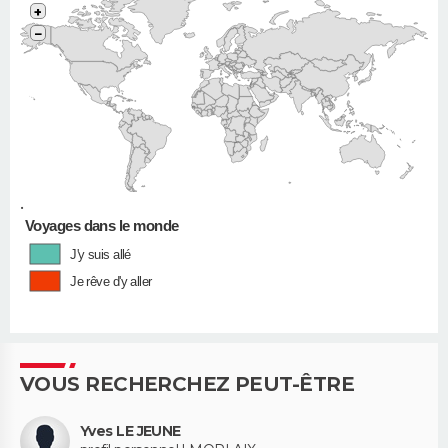
+
−
•
Voyages dans le monde
J'y suis allé
Je rêve d'y aller
VOUS RECHERCHEZ PEUT-ÊTRE
Yves LE JEUNE