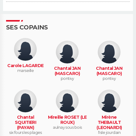
SES COPAINS
Carole LAGARDE
Chantal JAN
Chantal JAN
marseille
(MASCARO)
(MASCARO)
pontivy
pontivy
Chantal
Mireille ROSET (LE
Mirène
SQUITIERI
ROUX)
THEBAULT
(PAYAN)
aulnay sous bois
(LEONARDI)
six fours les plages
l'isle jourdain