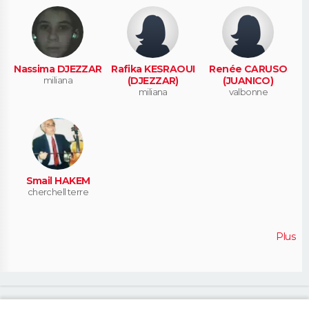
Nassima DJEZZAR
Rafika KESRAOUI
Renée CARUSO
miliana
(DJEZZAR)
(JUANICO)
miliana
valbonne
Smail HAKEM
cherchell terre
Plus