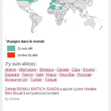
•
Voyages dans le monde
J'y suis allé
Je rêve d'y aller
J'y suis allé(e) :
Algérie
-
Allemagne
-
Belgique
-
Canada
-
Cuba
-
Égypte
-
Espagne
-
France
-
Italie
-
Maroc
-
Pays-Bas
-
Portugal
-
Royaume-Uni
-
Tunisie
-
Turquie
Zahida BENALI BAITICH (SAADI)
a ajouté
Lycee Hassiba
Ben Bouali
à son parcours scolaire
il y a 14 ans