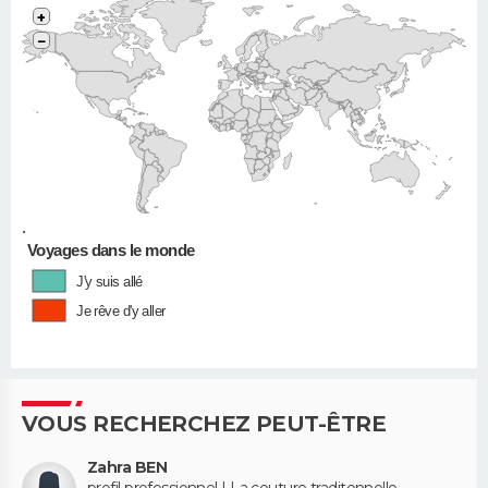
+
−
•
Voyages dans le monde
J'y suis allé
Je rêve d'y aller
VOUS RECHERCHEZ PEUT-ÊTRE
Zahra BEN
profil professionnel | La couture traditonnelle -