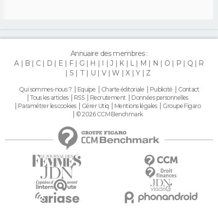
Annuaire des membres :
A
B
C
D
E
F
G
H
I
J
K
L
M
N
O
P
Q
R
S
T
U
V
W
X
Y
Z
Qui sommes-nous ?
Equipe
Charte éditoriale
Publicité
Contact
Tous les articles
RSS
Recrutement
Données personnelles
Paramétrer les cookies
Gérer Utiq
Mentions légales
Groupe Figaro
© 2026 CCM Benchmark