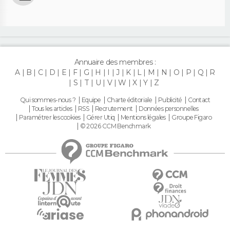
Annuaire des membres :
A
B
C
D
E
F
G
H
I
J
K
L
M
N
O
P
Q
R
S
T
U
V
W
X
Y
Z
Qui sommes-nous ?
Equipe
Charte éditoriale
Publicité
Contact
Tous les articles
RSS
Recrutement
Données personnelles
Paramétrer les cookies
Gérer Utiq
Mentions légales
Groupe Figaro
© 2026 CCM Benchmark