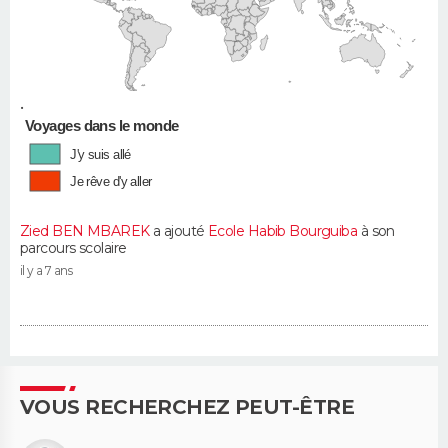
•
Voyages dans le monde
J'y suis allé
Je rêve d'y aller
Zied BEN MBAREK
a ajouté
Ecole Habib Bourguiba
à son
parcours scolaire
il y a 7 ans
VOUS RECHERCHEZ PEUT-ÊTRE