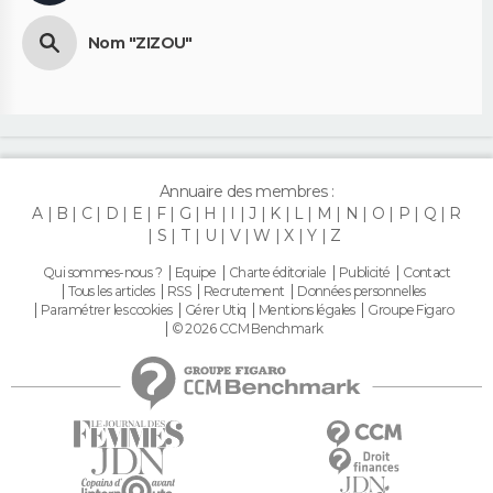
Nom "ZIZOU"
Annuaire des membres :
A
B
C
D
E
F
G
H
I
J
K
L
M
N
O
P
Q
R
S
T
U
V
W
X
Y
Z
Qui sommes-nous ?
Equipe
Charte éditoriale
Publicité
Contact
Tous les articles
RSS
Recrutement
Données personnelles
Paramétrer les cookies
Gérer Utiq
Mentions légales
Groupe Figaro
© 2026 CCM Benchmark