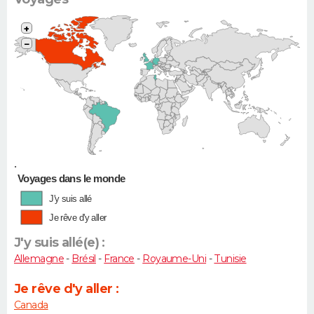
+
−
•
Voyages dans le monde
J'y suis allé
Je rêve d'y aller
J'y suis allé(e) :
Allemagne
-
Brésil
-
France
-
Royaume-Uni
-
Tunisie
Je rêve d'y aller :
Canada