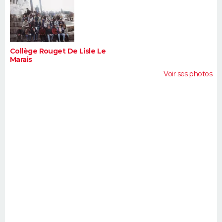
FORUM
Lifestyle
Sport
Television
Cinema
Bricolage
Culture
Auto
Voyage
Collège Rouget De Lisle Le
Marais
Voir ses photos