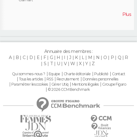
Plus
Annuaire des membres :
A
B
C
D
E
F
G
H
I
J
K
L
M
N
O
P
Q
R
S
T
U
V
W
X
Y
Z
Qui sommes-nous ?
Equipe
Charte éditoriale
Publicité
Contact
Tous les articles
RSS
Recrutement
Données personnelles
Paramétrer les cookies
Gérer Utiq
Mentions légales
Groupe Figaro
© 2026 CCM Benchmark