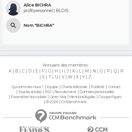
Alice BICHRA
profil personnel | BLOIS
Nom "BICHRA"
Annuaire des membres :
A
B
C
D
E
F
G
H
I
J
K
L
M
N
O
P
Q
R
S
T
U
V
W
X
Y
Z
Qui sommes-nous ?
Equipe
Charte éditoriale
Publicité
Contact
Tous les articles
RSS
Recrutement
Données personnelles
Paramétrer les cookies
Gérer Utiq
Mentions légales
Groupe Figaro
© 2026 CCM Benchmark