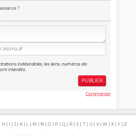
aissance ?
: jpg, png, gif
citations indésirables, les liens, numéros de
nt interdits.
PUBLIER
Commenter
H
I
J
K
L
M
N
O
P
Q
R
S
T
U
V
W
X
Y
Z