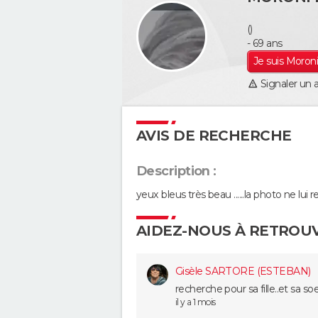
()
- 69 ans
Je suis Moroni
Signaler un 
AVIS DE RECHERCHE
Description :
yeux bleus très beau ......la photo ne lu
AIDEZ-NOUS À RETROU
Gisèle SARTORE (ESTEBAN)
recherche pour sa fille..et sa s
il y a 1 mois