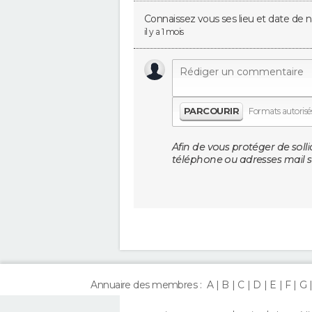
Connaissez vous ses lieu et date de n
il y a 1 mois
PARCOURIR
Formats autorisés 
Afin de vous protéger de solli
téléphone ou adresses mail so
Annuaire des membres :
A
B
C
D
E
F
G