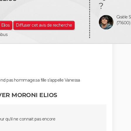
?
Gisèle
(71600)
 Elios
Diffuser cet avis de recherche
abus
i rend pas hommage.sa fille s'appelle Vanessa
VER MORONI ELIOS
oeur qu'il ne connait pas encore