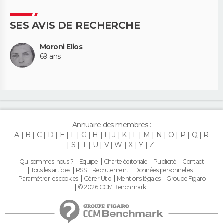
SES AVIS DE RECHERCHE
Moroni Elios
69 ans
Annuaire des membres :
A
B
C
D
E
F
G
H
I
J
K
L
M
N
O
P
Q
R
S
T
U
V
W
X
Y
Z
Qui sommes-nous ?
Equipe
Charte éditoriale
Publicité
Contact
Tous les articles
RSS
Recrutement
Données personnelles
Paramétrer les cookies
Gérer Utiq
Mentions légales
Groupe Figaro
© 2026 CCM Benchmark