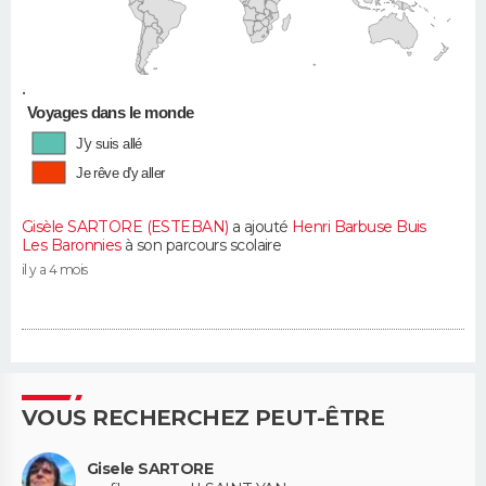
•
Voyages dans le monde
J'y suis allé
Je rêve d'y aller
Gisèle SARTORE (ESTEBAN)
a ajouté
Henri Barbuse Buis
Les Baronnies
à son parcours scolaire
il y a 4 mois
VOUS RECHERCHEZ PEUT-ÊTRE
Gisele SARTORE