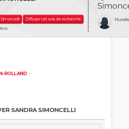
Simoncel
 Simoncelli
Diffuser cet avis de recherche
Muriel
abus
AN-ROLLAND
-
VER SANDRA SIMONCELLI