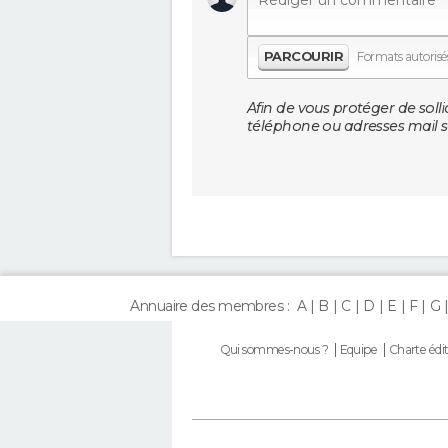
PARCOURIR
Formats autorisés 
Afin de vous protéger de solli
téléphone ou adresses mail so
Annuaire des membres :
A
B
C
D
E
F
G
Qui sommes-nous ?
Equipe
Charte édit