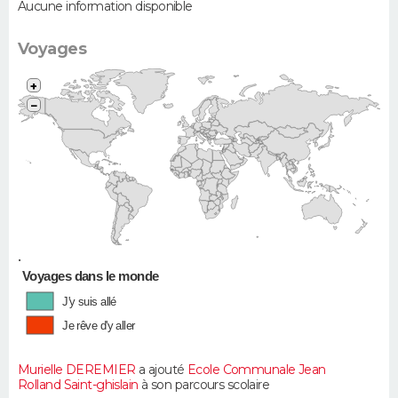
Aucune information disponible
Voyages
+
−
•
Voyages dans le monde
J'y suis allé
Je rêve d'y aller
Murielle DEREMIER
a ajouté
Ecole Communale Jean
Rolland Saint-ghislain
à son parcours scolaire