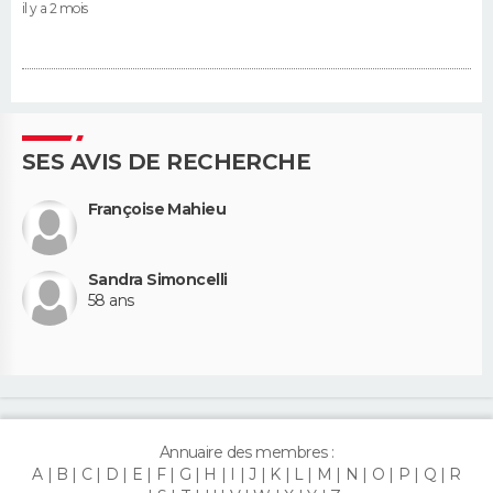
il y a 2 mois
SES AVIS DE RECHERCHE
Françoise Mahieu
Sandra Simoncelli
58 ans
Annuaire des membres :
A
B
C
D
E
F
G
H
I
J
K
L
M
N
O
P
Q
R