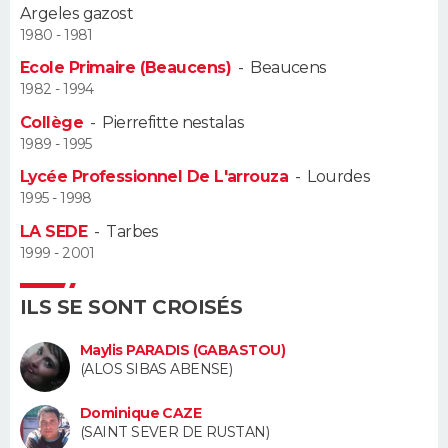
Argeles gazost
1980 - 1981
Guide de la santé
Médicaments
+
Alimentation
Maladies
Sommeil
VOYAGE
Ecole Primaire (Beaucens)
-
Beaucens
City break
Voyage de noces
Climat
Destinations
Voyage nature
Forum
+
1982 - 1994
PHOTO
Collège
-
Pierrefitte nestalas
GUIDES D'ACHAT
1989 - 1995
Lycée Professionnel De L'arrouza
-
Lourdes
BONS PLANS
1995 - 1998
LA SEDE
-
Tarbes
CARTE DE VOEUX
1999 - 2001
Carte Bonne année
Carte Pâques
Carte de Noël
Carte Saint-Valentin
Carte d'anniversaire
DICTIONNAIRE
ILS SE SONT CROISÉS
Biographies
Expressions
Dictionnaire
Citations
Proverbes
PROGRAMME TV
Maylis PARADIS (GABASTOU)
(ALOS SIBAS ABENSE)
COPAINS D'AVANT
Se connecter
Collèges
Universités
Service militaire
S'inscrire
Lycées
Primaires
Entreprises
Avis de recherche
Dominique CAZE
AVIS DE DÉCÈS
(SAINT SEVER DE RUSTAN)