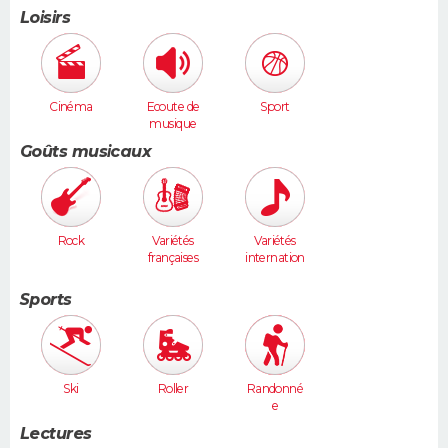
Loisirs
Cinéma
Ecoute de
Sport
musique
Goûts musicaux
Rock
Variétés
Variétés
françaises
internation
ales
Sports
Ski
Roller
Randonné
e
Lectures