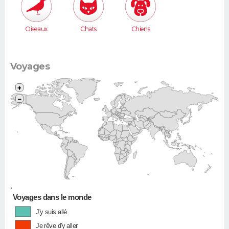
Oiseaux
Chats
Chiens
Voyages
+
−
•
Voyages dans le monde
J'y suis allé
Je rêve d'y aller