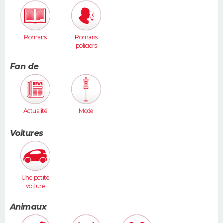
Romans
Romans
policiers
Fan de
Actualité
Mode
Voitures
Une petite
voiture
(Twingo,
Clio, 206...)
Animaux