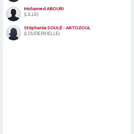
FORUM
Mohamed ABOURI
(LILLE)
Lifestyle
Sport
Television
Cinema
Bricolage
Culture
Auto
Voyage
Stéphanie SOULÉ - ARTOZOUL
(LOUDERVIELLE)