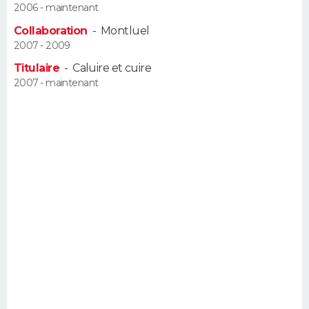
2006 - maintenant
FORUM
Collaboration
-
Montluel
Lifestyle
Sport
Television
Cinema
Bricolage
Culture
Auto
Voyage
2007 - 2009
Titulaire
-
Caluire et cuire
2007 - maintenant