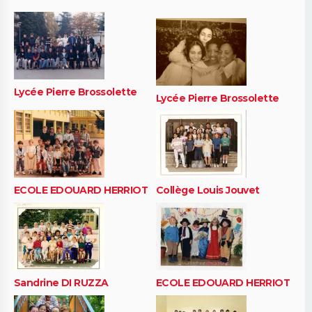
Lycée Pierre Brossolette
Lycée Pierre Brossolette
ECOLE EDOUARD HERRIOT
Collège Louis Jouvet
Sandrine DI RUZZA
ECOLE EDOUARD HERRIOT