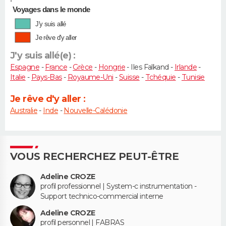
•
Voyages dans le monde
J'y suis allé
Je rêve d'y aller
J'y suis allé(e) :
Espagne
-
France
-
Grèce
-
Hongrie
- Iles Falkand -
Irlande
-
Italie
-
Pays-Bas
-
Royaume-Uni
-
Suisse
-
Tchéquie
-
Tunisie
Je rêve d'y aller :
Australie
-
Inde
-
Nouvelle-Calédonie
VOUS RECHERCHEZ PEUT-ÊTRE
Adeline CROZE
profil professionnel | System-c instrumentation -
Support technico-commercial interne
Adeline CROZE
profil personnel | FABRAS