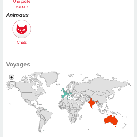
Une petite
voiture
(Twingo,
Animaux
Clio, 206...)
Chats
Voyages
+
−