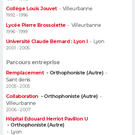
Collège Louis Jouvet
-
Villeurbanne
Guide de la santé
Médicaments
+
Alimentation
Maladies
Sommeil
VOYAGE
1992 - 1996
Lycée Pierre Brossolette
-
Villeurbanne
City break
Voyage de noces
Climat
Destinations
Voyage nature
Forum
+
PHOTO
1996 - 1999
Université Claude Bernard : Lyon I
-
Lyon
GUIDES D'ACHAT
2001 - 2005
BONS PLANS
Parcours entreprise
CARTE DE VOEUX
Remplacement
- Orthophoniste (Autre)
-
Saint denis
Carte Bonne année
Carte Pâques
Carte de Noël
Carte Saint-Valentin
Carte d'anniversaire
DICTIONNAIRE
2005 - 2005
Collaboration
- Orthophoniste (Autre)
-
Biographies
Expressions
Dictionnaire
Citations
Proverbes
PROGRAMME TV
Villeurbanne
2006 - 2007
COPAINS D'AVANT
Hôpital Edouard Herriot Pavillon U
Se connecter
Collèges
Universités
Service militaire
S'inscrire
Lycées
Primaires
Entreprises
Avis de recherche
- Orthophoniste (Autre)
AVIS DE DÉCÈS
-
Lyon