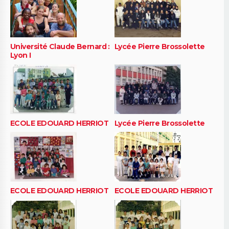
Université Claude Bernard :
Lycée Pierre Brossolette
Lyon I
ECOLE EDOUARD HERRIOT
Lycée Pierre Brossolette
ECOLE EDOUARD HERRIOT
ECOLE EDOUARD HERRIOT