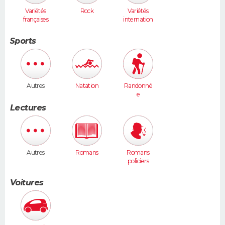
Variétés
Rock
Variétés
françaises
internation
ales
Sports
Autres
Natation
Randonné
e
Lectures
Autres
Romans
Romans
policiers
Voitures