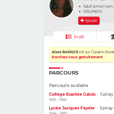
Salut! si mon nom 
ORLANDO
Ajouter
Profil
Aisse BARADJI
est sur Copains d'avan
inscrivez-vous gratuitement
.
PARCOURS
Parcours scolaire
Collège Evariste Galois
-
Epinay 
1991 - 1994
Lycée Jacques Feyder
-
Epinay 
1994 - 1997