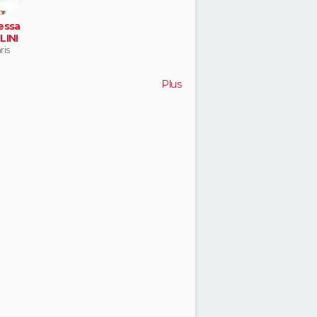
essa
LINI
ris
Plus