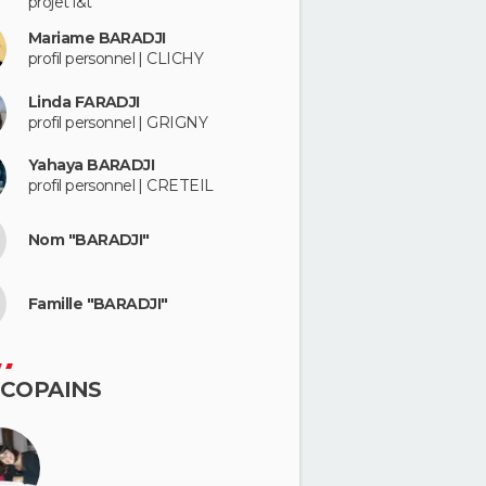
projet i&t
Mariame BARADJI
profil personnel | CLICHY
Linda FARADJI
profil personnel | GRIGNY
Yahaya BARADJI
profil personnel | CRETEIL
Nom "BARADJI"
Famille "BARADJI"
 COPAINS