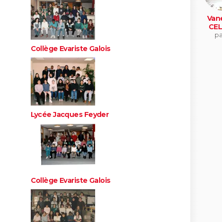
Van
CEL
pa
Collège Evariste Galois
Lycée Jacques Feyder
Collège Evariste Galois