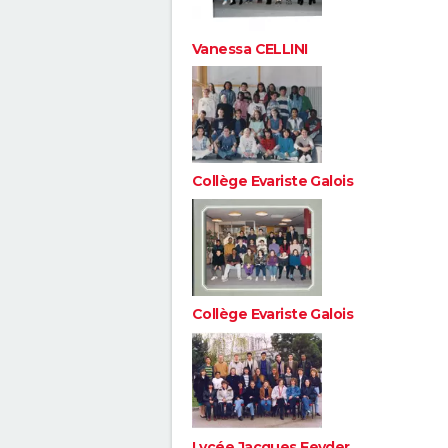
Vanessa CELLINI
Collège Evariste Galois
Collège Evariste Galois
Lycée Jacques Feyder