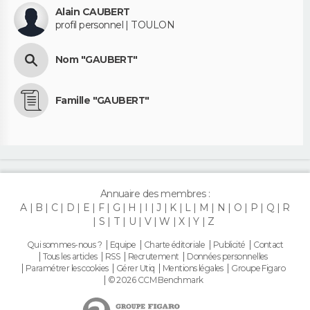
Alain CAUBERT
profil personnel | TOULON
Nom "GAUBERT"
Famille "GAUBERT"
Annuaire des membres :
A
B
C
D
E
F
G
H
I
J
K
L
M
N
O
P
Q
R
S
T
U
V
W
X
Y
Z
Qui sommes-nous ?
Equipe
Charte éditoriale
Publicité
Contact
Tous les articles
RSS
Recrutement
Données personnelles
Paramétrer les cookies
Gérer Utiq
Mentions légales
Groupe Figaro
© 2026 CCM Benchmark