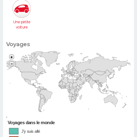
Une petite
voiture
(Twingo,
Clio, 206...)
Voyages
+
−
•
Voyages dans le monde
J'y suis allé