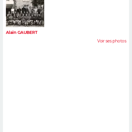
FORUM
Lifestyle
Sport
Television
Cinema
Bricolage
Culture
Auto
Voyage
Alain GAUBERT
Voir ses photos