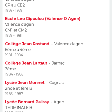
CP au CE2
Guide de la santé
Médicaments
+
Alimentation
Maladies
Sommeil
1976 - 1979
VOYAGE
Ecole Leo Gipoulou (Valence D Agen)
-
City break
Voyage de noces
Climat
Destinations
Voyage nature
Forum
+
PHOTO
Valence d'agen
CM1 et CM2
GUIDES D'ACHAT
1979 - 1981
Collège Jean Rostand
-
Valence d'agen
BONS PLANS
6ème à 4ème
1981 - 1984
CARTE DE VOEUX
Collège Jean Lartaut
-
Jarnac
Carte Bonne année
Carte Pâques
Carte de Noël
Carte Saint-Valentin
Carte d'anniversaire
3ème
DICTIONNAIRE
1984 - 1985
Biographies
Expressions
Dictionnaire
Citations
Proverbes
PROGRAMME TV
Lycée Jean Monnet
-
Cognac
2nde et 1ère B
COPAINS D'AVANT
1985 - 1987
Lycée Bernard Palissy
-
Agen
Se connecter
Collèges
Universités
Service militaire
S'inscrire
Lycées
Primaires
Entreprises
Avis de recherche
AVIS DE DÉCÈS
TERMINALE B