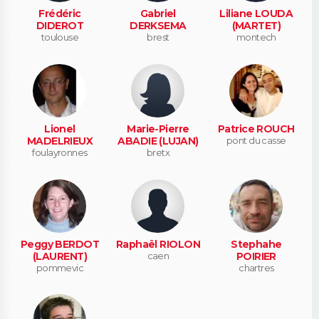
Frédéric
Gabriel
Liliane LOUDA
DIDEROT
DERKSEMA
(MARTET)
toulouse
brest
montech
Lionel
Marie-Pierre
Patrice ROUCH
MADELRIEUX
ABADIE (LUJAN)
pont du casse
foulayronnes
bretx
Peggy BERDOT
Raphaël RIOLON
Stephahe
(LAURENT)
caen
POIRIER
pommevic
chartres