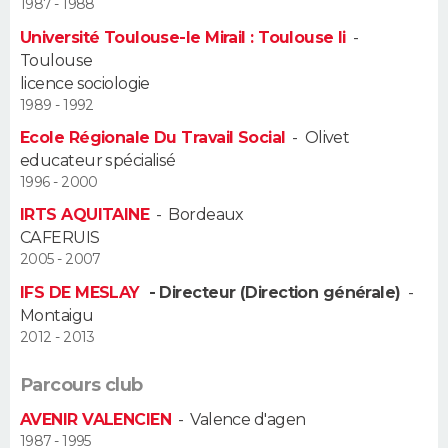
1987 - 1988
FORUM
Université Toulouse-le Mirail : Toulouse Ii
-
Lifestyle
Sport
Television
Cinema
Bricolage
Culture
Auto
Voyage
Toulouse
licence sociologie
1989 - 1992
Ecole Régionale Du Travail Social
-
Olivet
educateur spécialisé
1996 - 2000
IRTS AQUITAINE
-
Bordeaux
CAFERUIS
2005 - 2007
IFS DE MESLAY
- Directeur (Direction générale)
-
Montaigu
2012 - 2013
Parcours club
AVENIR VALENCIEN
-
Valence d'agen
1987 - 1995