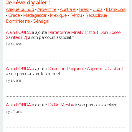
Je rêve d'y aller :
Afrique du Sud
-
Argentine
-
Australie
-
Brésil
-
Cuba
-
États-Unis
-
Grèce
-
Madagascar
-
Mexique
-
Pérou
-
République
Dominicaine
-
Sénégal
Alain LOUDA
a ajouté
Plateforme Mna17 Institut Don Bosco
Saintes (17)
à son parcours associatif
il y a 6 ans
Alain LOUDA
a ajouté
Direction Regionale Apprentis D'auteuil
à son parcours professionnel
il y a 6 ans
Alain LOUDA
a ajouté
Ifs De Meslay
à son parcours scolaire
il y a 11 ans