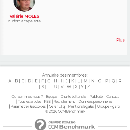
Valérie MOLES
durfort lacapelette
Plus
Annuaire des membres :
A
B
C
D
E
F
G
H
I
J
K
L
M
N
O
P
Q
R
S
T
U
V
W
X
Y
Z
Qui sommes-nous ?
Equipe
Charte éditoriale
Publicité
Contact
Tous les articles
RSS
Recrutement
Données personnelles
Paramétrer les cookies
Gérer Utiq
Mentions légales
Groupe Figaro
© 2026 CCM Benchmark