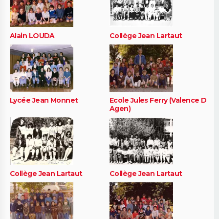
Alain LOUDA
Collège Jean Lartaut
Lycée Jean Monnet
Ecole Jules Ferry (Valence D
Agen)
Collège Jean Lartaut
Collège Jean Lartaut