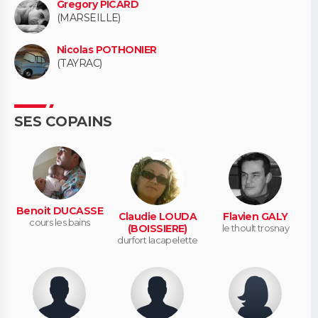
Gregory PICARD
(MARSEILLE)
Nicolas POTHONIER
(TAYRAC)
SES COPAINS
Benoit DUCASSE
Claudie LOUDA
Flavien GALY
cours les bains
(BOISSIERE)
le thoult trosnay
durfort lacapelette