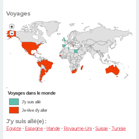
Voyages
+
−
•
Voyages dans le monde
J'y suis allé
Je rêve d'y aller
J'y suis allé(e) :
Égypte
-
Espagne
-
Irlande
-
Royaume-Uni
-
Suisse
-
Tunisie