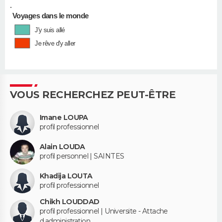
•
Voyages dans le monde
J'y suis allé
Je rêve d'y aller
VOUS RECHERCHEZ PEUT-ÊTRE
Imane LOUPA
profil professionnel
Alain LOUDA
profil personnel | SAINTES
Khadija LOUTA
profil professionnel
Chikh LOUDDAD
profil professionnel | Universite - Attache
d.administration