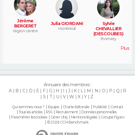
Jérôme
Julia GIORDANI
Sylvie
BERGERET
montreuil
CHEVALLIER
région centre
(DESCOUBES)
thomery
Plus
Annuaire des membres :
A
B
C
D
E
F
G
H
I
J
K
L
M
N
O
P
Q
R
S
T
U
V
W
X
Y
Z
Qui sommes-nous ?
Equipe
Charte éditoriale
Publicité
Contact
Tous les articles
RSS
Recrutement
Données personnelles
Paramétrer les cookies
Gérer Utiq
Mentions légales
Groupe Figaro
© 2026 CCM Benchmark