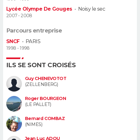
Lycée Olympe De Gouges
-
Noisy le sec
Guide de la santé
Médicaments
+
Alimentation
Maladies
Sommeil
VOYAGE
2007 - 2008
City break
Voyage de noces
Climat
Destinations
Voyage nature
Forum
+
PHOTO
Parcours entreprise
SNCF
-
PARIS
GUIDES D'ACHAT
1998 - 1998
BONS PLANS
ILS SE SONT CROISÉS
CARTE DE VOEUX
Guy CHENEVOTOT
(ZELLENBERG)
Carte Bonne année
Carte Pâques
Carte de Noël
Carte Saint-Valentin
Carte d'anniversaire
DICTIONNAIRE
Roger BOURGEON
Biographies
Expressions
Dictionnaire
Citations
Proverbes
PROGRAMME TV
(LE PALLET)
COPAINS D'AVANT
Bernard COMBAZ
(NIMES)
Se connecter
Collèges
Universités
Service militaire
S'inscrire
Lycées
Primaires
Entreprises
Avis de recherche
AVIS DE DÉCÈS
Jean Luc ADOU