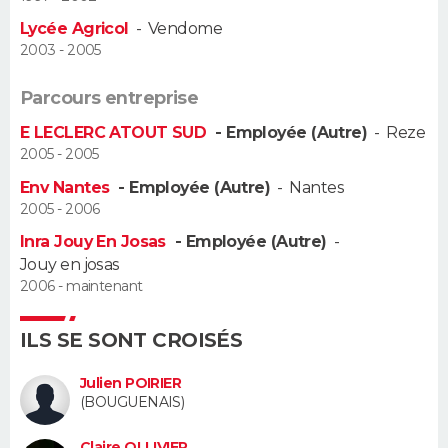
Lycée Agricol
-
Vendome
Guide de la santé
Médicaments
+
Alimentation
Maladies
Sommeil
VOYAGE
2003 - 2005
City break
Voyage de noces
Climat
Destinations
Voyage nature
Forum
+
PHOTO
Parcours entreprise
E LECLERC ATOUT SUD
- Employée (Autre)
-
Reze
GUIDES D'ACHAT
2005 - 2005
Env Nantes
- Employée (Autre)
-
Nantes
BONS PLANS
2005 - 2006
CARTE DE VOEUX
Inra Jouy En Josas
- Employée (Autre)
-
Jouy en josas
Carte Bonne année
Carte Pâques
Carte de Noël
Carte Saint-Valentin
Carte d'anniversaire
DICTIONNAIRE
2006 - maintenant
Biographies
Expressions
Dictionnaire
Citations
Proverbes
PROGRAMME TV
ILS SE SONT CROISÉS
COPAINS D'AVANT
Julien POIRIER
(BOUGUENAIS)
Se connecter
Collèges
Universités
Service militaire
S'inscrire
Lycées
Primaires
Entreprises
Avis de recherche
AVIS DE DÉCÈS
Claire OLLIVIER