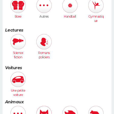
Boxe
Autres
Handball
Gymnastiq
ue
Lectures
Science
Romans
fiction
policiers
Voitures
Une petite
voiture
(Twingo,
Animaux
Clio, 206...)