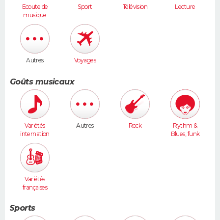
Ecoute de
Sport
Télévision
Lecture
musique
Autres
Voyages
Goûts musicaux
Variétés
Autres
Rock
Rythm &
internation
Blues, funk
ales
Variétés
françaises
Sports