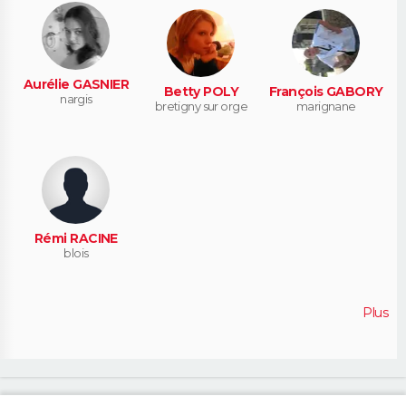
Aurélie GASNIER
Betty POLY
François GABORY
nargis
bretigny sur orge
marignane
Rémi RACINE
blois
Plus