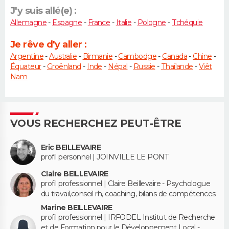
J'y suis allé(e) :
Allemagne
-
Espagne
-
France
-
Italie
-
Pologne
-
Tchéquie
Je rêve d'y aller :
Argentine
-
Australie
-
Birmanie
-
Cambodge
-
Canada
-
Chine
-
Équateur
-
Groënland
-
Inde
-
Népal
-
Russie
-
Thaïlande
-
Viêt
Nam
VOUS RECHERCHEZ PEUT-ÊTRE
Eric BEILLEVAIRE
profil personnel | JOINVILLE LE PONT
Claire BEILLEVAIRE
profil professionnel | Claire Beillevaire - Psychologue
du travail,conseil rh, coaching, bilans de compétences
Marine BEILLEVAIRE
profil professionnel | IRFODEL Institut de Recherche
et de Formation pour le Développement Local -