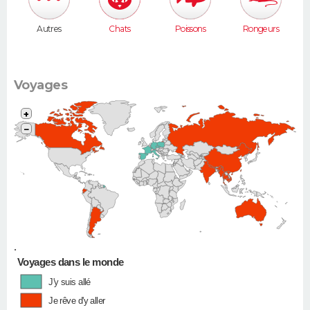
Autres
Chats
Poissons
Rongeurs
Voyages
+
−
•
Voyages dans le monde
J'y suis allé
Je rêve d'y aller