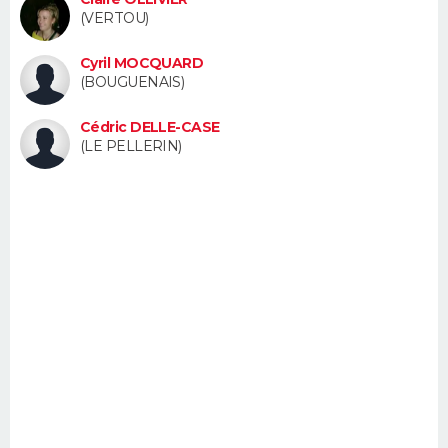
FORUM
(VERTOU)
Lifestyle
Sport
Television
Cinema
Bricolage
Culture
Auto
Voyage
Cyril MOCQUARD
(BOUGUENAIS)
Cédric DELLE-CASE
(LE PELLERIN)