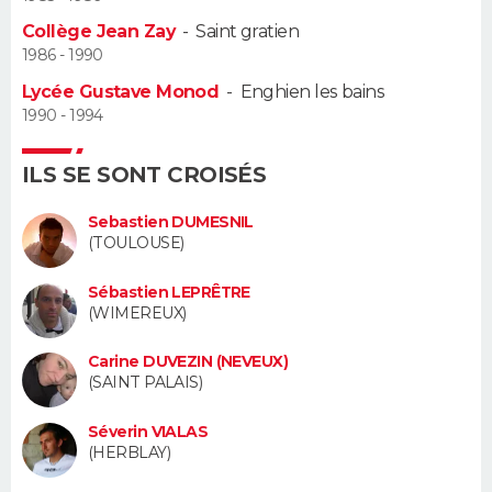
Collège Jean Zay
-
Saint gratien
Guide de la santé
Médicaments
+
Alimentation
Maladies
Sommeil
VOYAGE
1986 - 1990
Lycée Gustave Monod
-
Enghien les bains
City break
Voyage de noces
Climat
Destinations
Voyage nature
Forum
+
PHOTO
1990 - 1994
GUIDES D'ACHAT
ILS SE SONT CROISÉS
BONS PLANS
Sebastien DUMESNIL
(TOULOUSE)
CARTE DE VOEUX
Sébastien LEPRÊTRE
Carte Bonne année
Carte Pâques
Carte de Noël
Carte Saint-Valentin
Carte d'anniversaire
DICTIONNAIRE
(WIMEREUX)
Biographies
Expressions
Dictionnaire
Citations
Proverbes
PROGRAMME TV
Carine DUVEZIN (NEVEUX)
(SAINT PALAIS)
COPAINS D'AVANT
Séverin VIALAS
Se connecter
Collèges
Universités
Service militaire
S'inscrire
Lycées
Primaires
Entreprises
Avis de recherche
(HERBLAY)
AVIS DE DÉCÈS