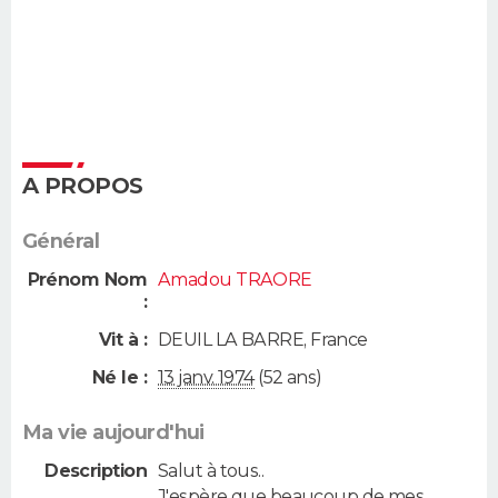
A PROPOS
Général
Prénom Nom
Amadou TRAORE
:
Vit à :
DEUIL LA BARRE
,
France
Né le :
13 janv. 1974
(52 ans)
Ma vie aujourd'hui
Description
Salut à tous..
J'espère que beaucoup de mes