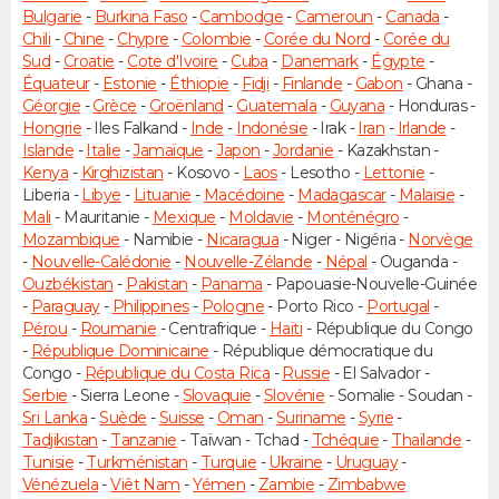
Bulgarie
-
Burkina Faso
-
Cambodge
-
Cameroun
-
Canada
-
Chili
-
Chine
-
Chypre
-
Colombie
-
Corée du Nord
-
Corée du
Sud
-
Croatie
-
Cote d'Ivoire
-
Cuba
-
Danemark
-
Égypte
-
Équateur
-
Estonie
-
Éthiopie
-
Fidji
-
Finlande
-
Gabon
- Ghana -
Géorgie
-
Grèce
-
Groënland
-
Guatemala
-
Guyana
- Honduras -
Hongrie
- Iles Falkand -
Inde
-
Indonésie
- Irak -
Iran
-
Irlande
-
Islande
-
Italie
-
Jamaïque
-
Japon
-
Jordanie
- Kazakhstan -
Kenya
-
Kirghizistan
- Kosovo -
Laos
- Lesotho -
Lettonie
-
Liberia -
Libye
-
Lituanie
-
Macédoine
-
Madagascar
-
Malaisie
-
Mali
- Mauritanie -
Mexique
-
Moldavie
-
Monténégro
-
Mozambique
- Namibie -
Nicaragua
- Niger - Nigéria -
Norvège
-
Nouvelle-Calédonie
-
Nouvelle-Zélande
-
Népal
- Ouganda -
Ouzbékistan
-
Pakistan
-
Panama
- Papouasie-Nouvelle-Guinée
-
Paraguay
-
Philippines
-
Pologne
- Porto Rico -
Portugal
-
Pérou
-
Roumanie
- Centrafrique -
Haïti
- République du Congo
-
République Dominicaine
- République démocratique du
Congo -
République du Costa Rica
-
Russie
- El Salvador -
Serbie
- Sierra Leone -
Slovaquie
-
Slovénie
- Somalie - Soudan -
Sri Lanka
-
Suède
-
Suisse
-
Oman
-
Suriname
-
Syrie
-
Tadjikistan
-
Tanzanie
- Taïwan - Tchad -
Tchéquie
-
Thaïlande
-
Tunisie
-
Turkménistan
-
Turquie
-
Ukraine
-
Uruguay
-
Vénézuela
-
Viêt Nam
-
Yémen
-
Zambie
-
Zimbabwe