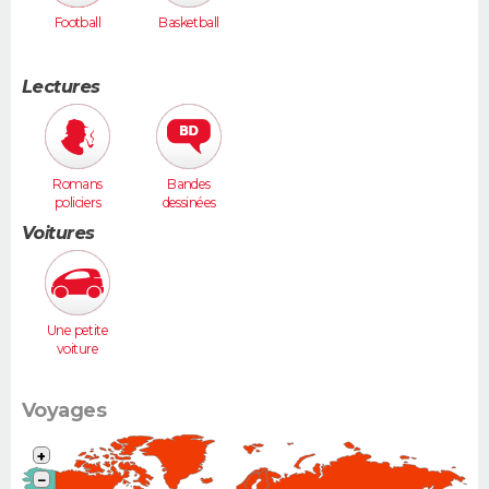
Football
Basketball
Lectures
Romans
Bandes
policiers
dessinées
Voitures
Une petite
voiture
(Twingo,
Clio, 206...)
Voyages
+
−