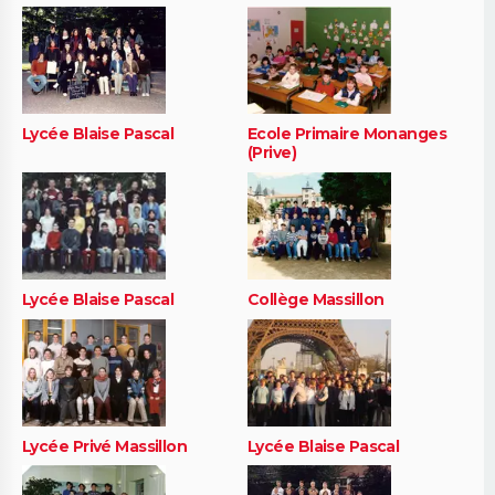
Lycée Blaise Pascal
Ecole Primaire Monanges
(Prive)
Lycée Blaise Pascal
Collège Massillon
Lycée Privé Massillon
Lycée Blaise Pascal