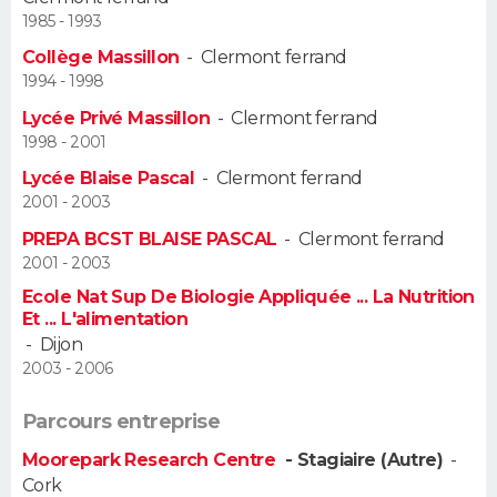
1985 - 1993
Guide de la santé
Médicaments
+
Alimentation
Maladies
Sommeil
VOYAGE
Collège Massillon
-
Clermont ferrand
1994 - 1998
City break
Voyage de noces
Climat
Destinations
Voyage nature
Forum
+
PHOTO
Lycée Privé Massillon
-
Clermont ferrand
1998 - 2001
GUIDES D'ACHAT
Lycée Blaise Pascal
-
Clermont ferrand
2001 - 2003
BONS PLANS
PREPA BCST BLAISE PASCAL
-
Clermont ferrand
CARTE DE VOEUX
2001 - 2003
Ecole Nat Sup De Biologie Appliquée ... La Nutrition
Carte Bonne année
Carte Pâques
Carte de Noël
Carte Saint-Valentin
Carte d'anniversaire
DICTIONNAIRE
Et ... L'alimentation
-
Dijon
Biographies
Expressions
Dictionnaire
Citations
Proverbes
PROGRAMME TV
2003 - 2006
COPAINS D'AVANT
Parcours entreprise
Se connecter
Collèges
Universités
Service militaire
S'inscrire
Lycées
Primaires
Entreprises
Avis de recherche
Moorepark Research Centre
- Stagiaire (Autre)
-
AVIS DE DÉCÈS
Cork