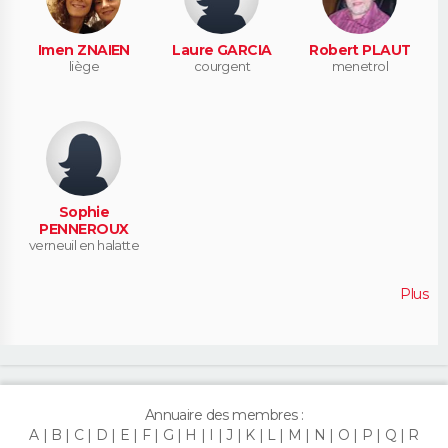
Imen ZNAIEN
Laure GARCIA
Robert PLAUT
liège
courgent
menetrol
Sophie
PENNEROUX
verneuil en halatte
Plus
Annuaire des membres :
A
B
C
D
E
F
G
H
I
J
K
L
M
N
O
P
Q
R