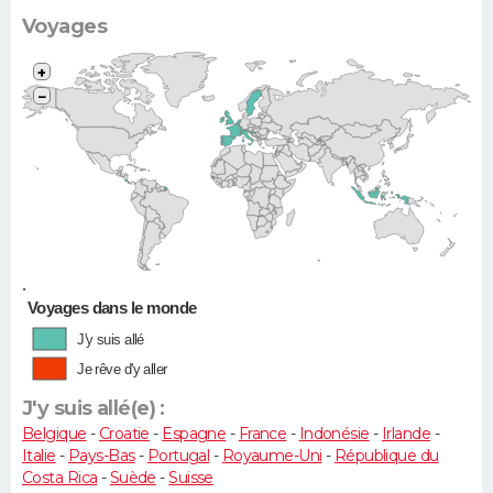
Clio, 206...)
Voyages
+
−
•
Voyages dans le monde
J'y suis allé
Je rêve d'y aller
J'y suis allé(e) :
Belgique
-
Croatie
-
Espagne
-
France
-
Indonésie
-
Irlande
-
Italie
-
Pays-Bas
-
Portugal
-
Royaume-Uni
-
République du
Costa Rica
-
Suède
-
Suisse