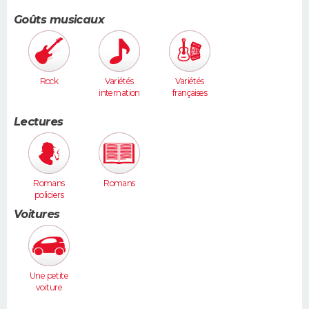
ie
Goûts musicaux
Rock
Variétés
Variétés
internation
françaises
ales
Lectures
Romans
Romans
policiers
Voitures
Une petite
voiture
(Twingo,