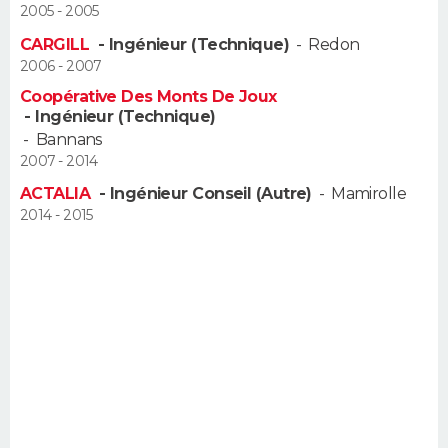
2005 - 2005
FORUM
CARGILL
- Ingénieur (Technique)
-
Redon
Lifestyle
Sport
Television
Cinema
Bricolage
Culture
Auto
Voyage
2006 - 2007
Coopérative Des Monts De Joux
- Ingénieur (Technique)
-
Bannans
2007 - 2014
ACTALIA
- Ingénieur Conseil (Autre)
-
Mamirolle
2014 - 2015