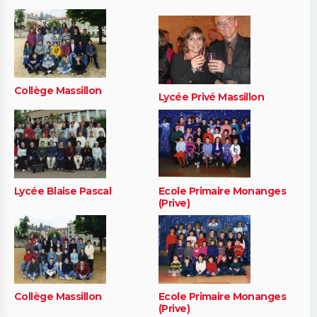
Collège Massillon
Lycée Privé Massillon
Lycée Blaise Pascal
Ecole Primaire Monanges
(Prive)
Collège Massillon
Ecole Primaire Monanges
(Prive)