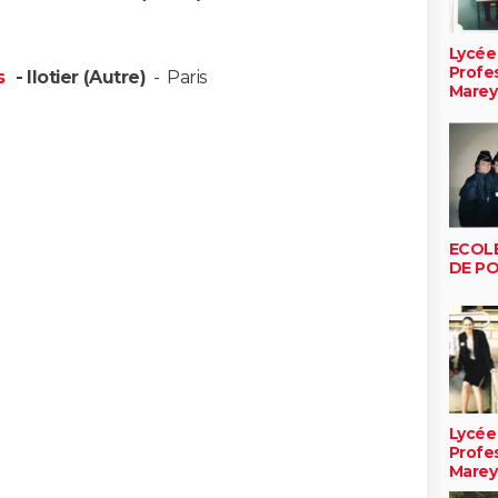
Lycée
Profe
is
- Ilotier (Autre)
-
Paris
Marey
ECOL
DE PO
Lycée
Profe
Marey