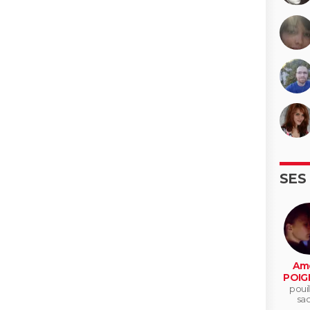
SES
Ame
POIG
pouil
sa