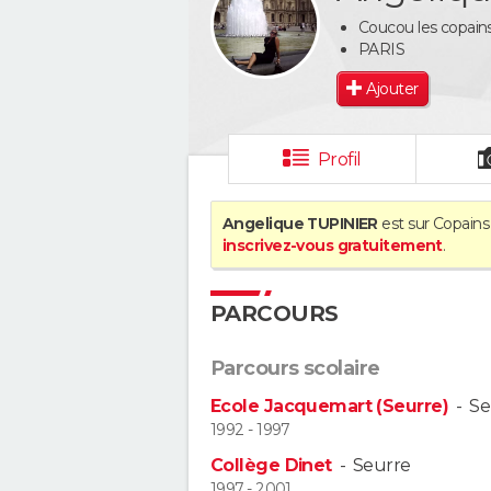
Coucou les copains 
PARIS
Ajouter
Profil
Angelique TUPINIER
est sur Copains 
inscrivez-vous gratuitement
.
PARCOURS
Parcours scolaire
Ecole Jacquemart (Seurre)
-
Se
1992 - 1997
Collège Dinet
-
Seurre
1997 - 2001