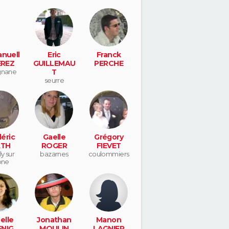
nuell
Eric
Franck
EREZ
GUILLEMAU
PERCHE
gnane
T
seurre
éric
Gaelle
Grégory
TH
ROGER
FIEVET
ly sur
bazarnes
coulommiers
one
elle
Jonathan
Manon
NIG
MOULIN
LAGNIER