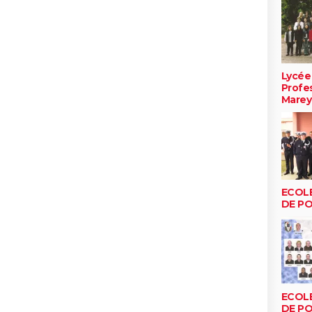
Lycée
Profe
Marey
ECOL
DE PO
ECOL
DE PO