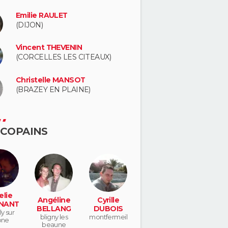
Emilie RAULET
(DIJON)
Vincent THEVENIN
(CORCELLES LES CITEAUX)
Christelle MANSOT
(BRAZEY EN PLAINE)
 COPAINS
lie
Angéline
Cyrille
NANT
BELLANG
DUBOIS
ly sur
bligny les
montfermeil
one
beaune