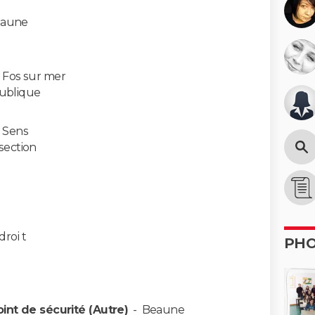
aune
-
Fos sur mer
publique
-
Sens
section
droi t
PH
oint de sécurité (Autre)
-
Beaune