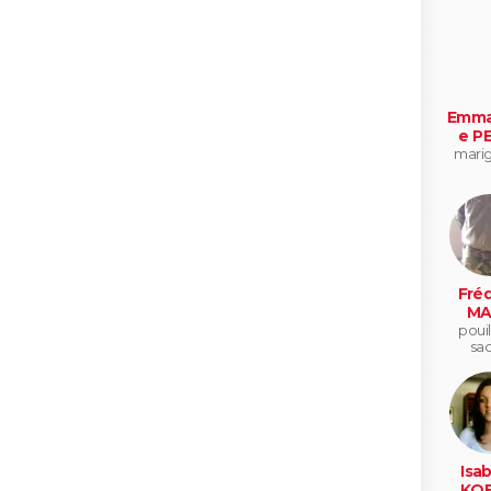
Emma
e P
mari
Fréd
MA
pouil
sa
Isab
KOE