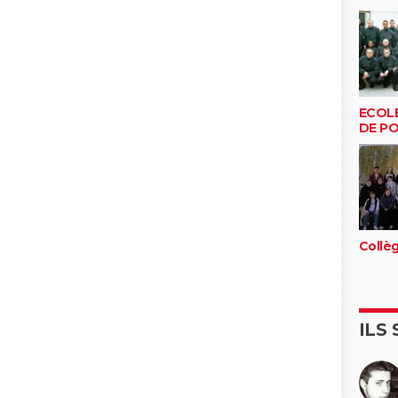
ECOL
DE PO
Collè
ILS