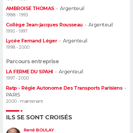
AMBROISE THOMAS
-
Argenteuil
Guide de la santé
Médicaments
+
Alimentation
Maladies
Sommeil
VOYAGE
1988 - 1993
Collège Jean-jacques Rousseau
-
Argenteuil
City break
Voyage de noces
Climat
Destinations
Voyage nature
Forum
+
PHOTO
1993 - 1997
Lycée Fernand Léger
-
Argenteuil
GUIDES D'ACHAT
1998 - 2000
BONS PLANS
Parcours entreprise
CARTE DE VOEUX
LA FERME DU SPAHI
-
Argenteuil
1997 - 2000
Carte Bonne année
Carte Pâques
Carte de Noël
Carte Saint-Valentin
Carte d'anniversaire
DICTIONNAIRE
Ratp - Régie Autonome Des Transports Parisiens
-
PARIS
Biographies
Expressions
Dictionnaire
Citations
Proverbes
PROGRAMME TV
2000 - maintenant
COPAINS D'AVANT
ILS SE SONT CROISÉS
Se connecter
Collèges
Universités
Service militaire
S'inscrire
Lycées
Primaires
Entreprises
Avis de recherche
AVIS DE DÉCÈS
René BOULAY