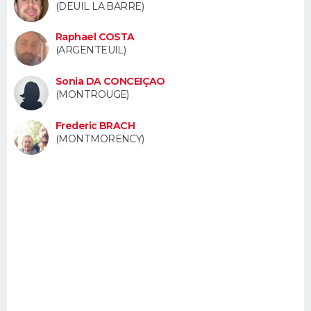
(DEUIL LA BARRE)
FORUM
Raphael COSTA
Lifestyle
Sport
Television
Cinema
Bricolage
Culture
Auto
Voyage
(ARGENTEUIL)
Sonia DA CONCEIÇAO
(MONTROUGE)
Frederic BRACH
(MONTMORENCY)