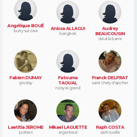
Angélique BOUÉ
Anissa ALLAGUI
Audrey
butry sur oise
bangkok
BEAUCOUSIN
deuil la barre
Fabien DUMAY
Fatouma
Franck DELPRAT
groslay
TAOUAL
saint chely d'apcher
noisy le grand
Laetitia JEROME
Mikael LAGUETTE
Raph COSTA
poitiers
argenteuil
sartrouville