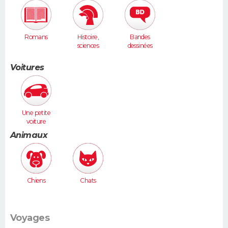
Romans
Histoire,
Bandes
sciences
dessinées
humaines
Voitures
Une petite
voiture
(Twingo,
Animaux
Clio, 206...)
Chiens
Chats
Voyages