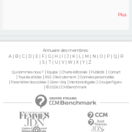
Plus
Annuaire des membres :
A
B
C
D
E
F
G
H
I
J
K
L
M
N
O
P
Q
R
S
T
U
V
W
X
Y
Z
Qui sommes-nous ?
Equipe
Charte éditoriale
Publicité
Contact
Tous les articles
RSS
Recrutement
Données personnelles
Paramétrer les cookies
Gérer Utiq
Mentions légales
Groupe Figaro
© 2026 CCM Benchmark