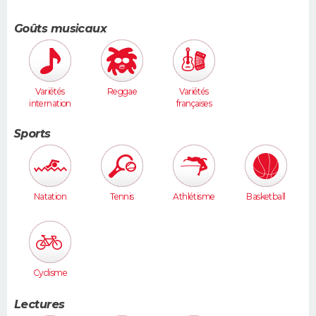
Goûts musicaux
Variétés
Reggae
Variétés
internation
françaises
ales
Sports
Natation
Tennis
Athlétisme
Basketball
Cyclisme
Lectures