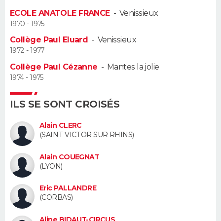
ECOLE ANATOLE FRANCE
-
Venissieux
Guide de la santé
Médicaments
+
Alimentation
Maladies
Sommeil
VOYAGE
1970 - 1975
Collège Paul Eluard
-
Venissieux
City break
Voyage de noces
Climat
Destinations
Voyage nature
Forum
+
PHOTO
1972 - 1977
Collège Paul Cézanne
-
Mantes la jolie
GUIDES D'ACHAT
1974 - 1975
BONS PLANS
ILS SE SONT CROISÉS
CARTE DE VOEUX
Alain CLERC
Carte Bonne année
Carte Pâques
Carte de Noël
Carte Saint-Valentin
Carte d'anniversaire
(SAINT VICTOR SUR RHINS)
DICTIONNAIRE
Alain COUEGNAT
Biographies
Expressions
Dictionnaire
Citations
Proverbes
PROGRAMME TV
(LYON)
COPAINS D'AVANT
Eric PALLANDRE
(CORBAS)
Se connecter
Collèges
Universités
Service militaire
S'inscrire
Lycées
Primaires
Entreprises
Avis de recherche
AVIS DE DÉCÈS
Aline BIDAUT-CIRCUS