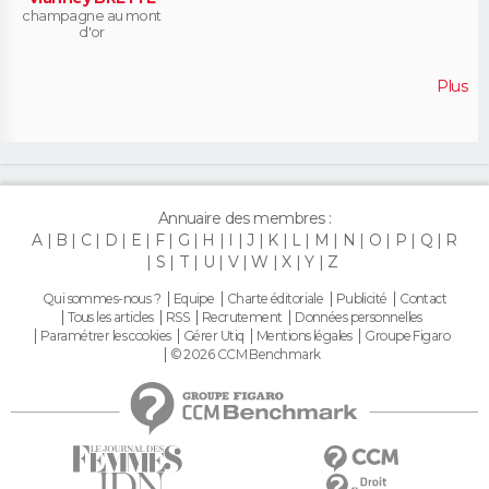
champagne au mont
d'or
Plus
Annuaire des membres :
A
B
C
D
E
F
G
H
I
J
K
L
M
N
O
P
Q
R
S
T
U
V
W
X
Y
Z
Qui sommes-nous ?
Equipe
Charte éditoriale
Publicité
Contact
Tous les articles
RSS
Recrutement
Données personnelles
Paramétrer les cookies
Gérer Utiq
Mentions légales
Groupe Figaro
© 2026 CCM Benchmark