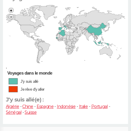
+
−
•
Voyages dans le monde
J'y suis allé
Je rêve d'y aller
J'y suis allé(e) :
Algérie
-
Chine
-
Espagne
-
Indonésie
-
Italie
-
Portugal
-
Sénégal
-
Suisse