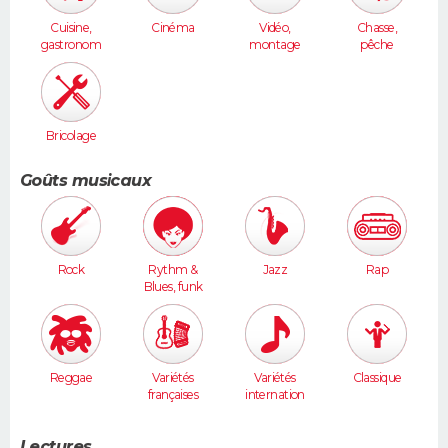
Cuisine,
Cinéma
Vidéo,
Chasse,
gastronom
montage
pêche
ie
Bricolage
Goûts musicaux
Rock
Rythm &
Jazz
Rap
Blues, funk
Reggae
Variétés
Variétés
Classique
françaises
internation
ales
Lectures