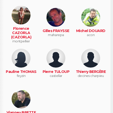
Florence
Gilles FRAYSSE
Michel DOUARD
CAZORLA
maharepa
acon
(CAZORLA)
montpellier
Pauline THOMAS
Pierre TULOUP
Thierry BERGÈRE
feyzin
castellar
decines charpieu
Vianney BRETTE