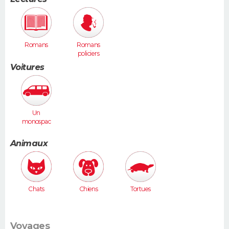
Romans
Romans
policiers
Voitures
Un
monospac
e (Espace,
Scénic,
Animaux
Xsara
Picasso...)
Chats
Chiens
Tortues
Voyages