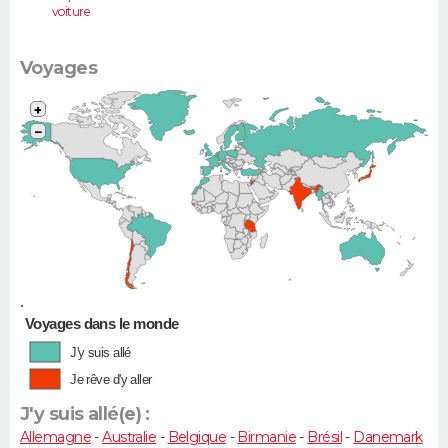
voiture
(Twingo,
Clio, 206...)
Voyages
+
−
•
Voyages dans le monde
J'y suis allé
Je rêve d'y aller
J'y suis allé(e) :
Allemagne
-
Australie
-
Belgique
-
Birmanie
-
Brésil
-
Danemark