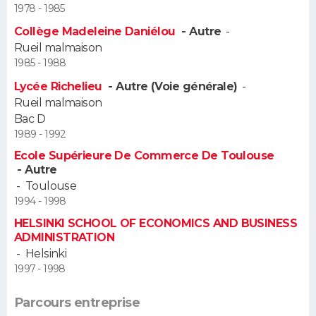
1978 - 1985
Guide de la santé
Médicaments
+
Alimentation
Maladies
Sommeil
Collège Madeleine Daniélou
- Autre
-
VOYAGE
Rueil malmaison
City break
Voyage de noces
Climat
Destinations
Voyage nature
Forum
+
1985 - 1988
PHOTO
Lycée Richelieu
- Autre (Voie générale)
-
GUIDES D'ACHAT
Rueil malmaison
Bac D
BONS PLANS
1989 - 1992
Ecole Supérieure De Commerce De Toulouse
CARTE DE VOEUX
- Autre
-
Toulouse
Carte Bonne année
Carte Pâques
Carte de Noël
Carte Saint-Valentin
Carte d'anniversaire
DICTIONNAIRE
1994 - 1998
HELSINKI SCHOOL OF ECONOMICS AND BUSINESS
Biographies
Expressions
Dictionnaire
Citations
Proverbes
PROGRAMME TV
ADMINISTRATION
-
Helsinki
COPAINS D'AVANT
1997 - 1998
Se connecter
Collèges
Universités
Service militaire
S'inscrire
Lycées
Primaires
Entreprises
Avis de recherche
AVIS DE DÉCÈS
Parcours entreprise