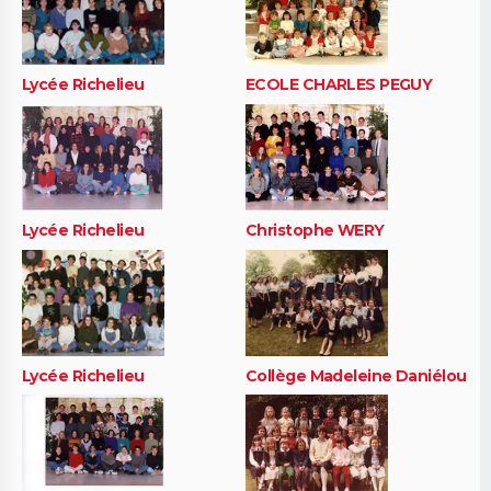
Lycée Richelieu
ECOLE CHARLES PEGUY
Lycée Richelieu
Christophe WERY
Lycée Richelieu
Collège Madeleine Daniélou