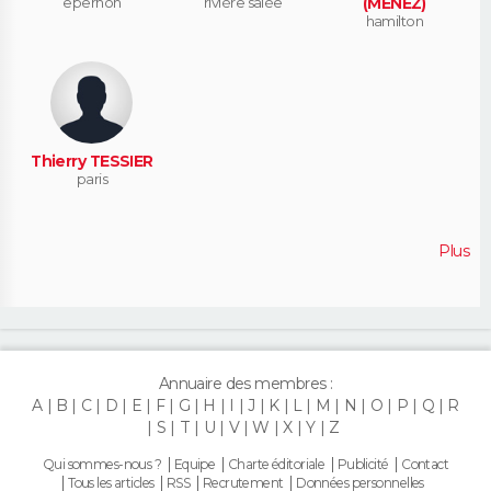
epernon
rivière salée
(MÉNEZ)
hamilton
Thierry TESSIER
paris
Plus
Annuaire des membres :
A
B
C
D
E
F
G
H
I
J
K
L
M
N
O
P
Q
R
S
T
U
V
W
X
Y
Z
Qui sommes-nous ?
Equipe
Charte éditoriale
Publicité
Contact
Tous les articles
RSS
Recrutement
Données personnelles