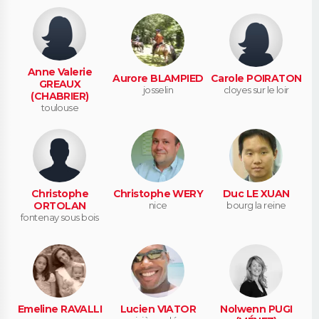
Anne Valerie
Aurore BLAMPIED
Carole POIRATON
GREAUX
josselin
cloyes sur le loir
(CHABRIER)
toulouse
Christophe
Christophe WERY
Duc LE XUAN
ORTOLAN
nice
bourg la reine
fontenay sous bois
Emeline RAVALLI
Lucien VIATOR
Nolwenn PUGI