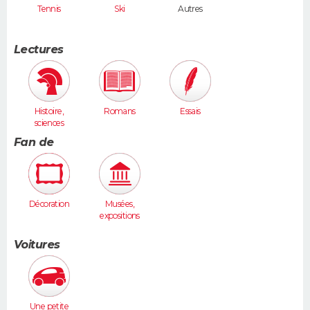
Tennis
Ski
Autres
Lectures
Histoire,
Romans
Essais
sciences
humaines
Fan de
Décoration
Musées,
expositions
Voitures
Une petite