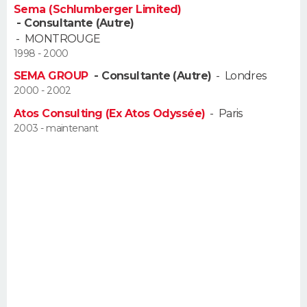
Sema (Schlumberger Limited)
FORUM
- Consultante (Autre)
-
MONTROUGE
Lifestyle
Sport
Television
Cinema
Bricolage
Culture
Auto
Voyage
1998 - 2000
SEMA GROUP
- Consultante (Autre)
-
Londres
2000 - 2002
Atos Consulting (Ex Atos Odyssée)
-
Paris
2003 - maintenant