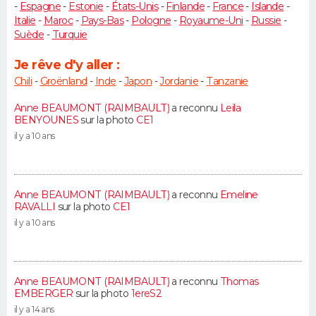
-
Espagne
-
Estonie
-
États-Unis
-
Finlande
-
France
-
Islande
-
Italie
-
Maroc
-
Pays-Bas
-
Pologne
-
Royaume-Uni
-
Russie
-
Suède
-
Turquie
Je rêve d'y aller :
Chili
-
Groënland
-
Inde
-
Japon
-
Jordanie
-
Tanzanie
Anne BEAUMONT (RAIMBAULT)
a reconnu
Leïla
BENYOUNES
sur la photo
CE1
il y a 10 ans
Anne BEAUMONT (RAIMBAULT)
a reconnu
Emeline
RAVALLI
sur la photo
CE1
il y a 10 ans
Anne BEAUMONT (RAIMBAULT)
a reconnu
Thomas
EMBERGER
sur la photo
1ereS2
il y a 14 ans