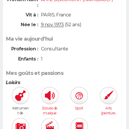
:
Vit à :
PARIS
,
France
Née le :
9 nov. 1973
(52 ans)
Ma vie aujourd'hui
Profession :
Consultante
Enfants :
1
Mes goûts et passions
Loisirs
Instrumen
Ecoute de
Sport
Arts
t de
musique
(peinture,
musique
sculpture...
)