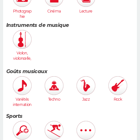
Photograp
Cinéma
Lecture
hie
Instruments de musique
Violon,
violoncelle,
cordes
Goûts musicaux
Variétés
Techno
Jazz
Rock
internation
ales
Sports