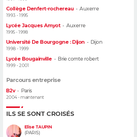
Collège Denfert-rochereau
-
Auxerre
Guide de la santé
Médicaments
+
Alimentation
Maladies
Sommeil
VOYAGE
1993 - 1995
Lycée Jacques Amyot
-
Auxerre
City break
Voyage de noces
Climat
Destinations
Voyage nature
Forum
+
PHOTO
1995 - 1998
Université De Bourgogne : Dijon
-
Dijon
GUIDES D'ACHAT
1998 - 1999
BONS PLANS
Lycée Bougainville
-
Brie comte robert
1999 - 2001
CARTE DE VOEUX
Parcours entreprise
Carte Bonne année
Carte Pâques
Carte de Noël
Carte Saint-Valentin
Carte d'anniversaire
DICTIONNAIRE
B2v
-
Paris
2004 - maintenant
Biographies
Expressions
Dictionnaire
Citations
Proverbes
PROGRAMME TV
ILS SE SONT CROISÉS
COPAINS D'AVANT
Se connecter
Collèges
Universités
Service militaire
S'inscrire
Lycées
Primaires
Entreprises
Avis de recherche
Elise TAUPIN
AVIS DE DÉCÈS
(PARIS)