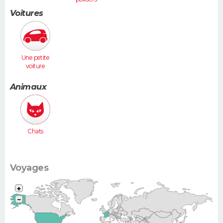
Voitures
Une petite
voiture
(Twingo,
Clio, 206...)
Animaux
Chats
Voyages
+
−