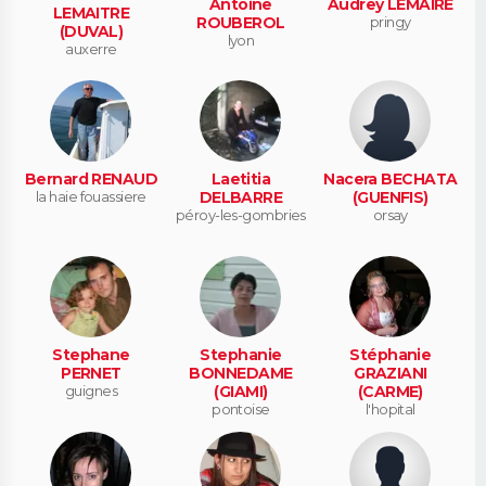
Antoine
Audrey LEMAIRE
LEMAITRE
ROUBEROL
pringy
(DUVAL)
lyon
auxerre
Bernard RENAUD
Laetitia
Nacera BECHATA
la haie fouassiere
DELBARRE
(GUENFIS)
péroy-les-gombries
orsay
Stephane
Stephanie
Stéphanie
PERNET
BONNEDAME
GRAZIANI
guignes
(GIAMI)
(CARME)
pontoise
l'hopital