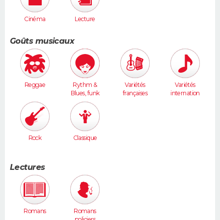
Cinéma
Lecture
Goûts musicaux
Reggae
Rythm &
Variétés
Variétés
Blues, funk
françaises
internation
ales
Rock
Classique
Lectures
Romans
Romans
policiers