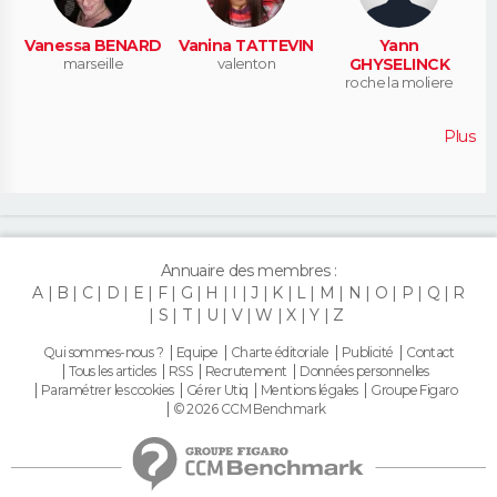
Vanessa BENARD
Vanina TATTEVIN
Yann
marseille
valenton
GHYSELINCK
roche la moliere
Plus
Annuaire des membres :
A
B
C
D
E
F
G
H
I
J
K
L
M
N
O
P
Q
R
S
T
U
V
W
X
Y
Z
Qui sommes-nous ?
Equipe
Charte éditoriale
Publicité
Contact
Tous les articles
RSS
Recrutement
Données personnelles
Paramétrer les cookies
Gérer Utiq
Mentions légales
Groupe Figaro
© 2026 CCM Benchmark