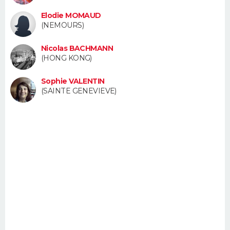
FORUM
Elodie MOMAUD
(NEMOURS)
Lifestyle
Sport
Television
Cinema
Bricolage
Culture
Auto
Voyage
Nicolas BACHMANN
(HONG KONG)
Sophie VALENTIN
(SAINTE GENEVIEVE)