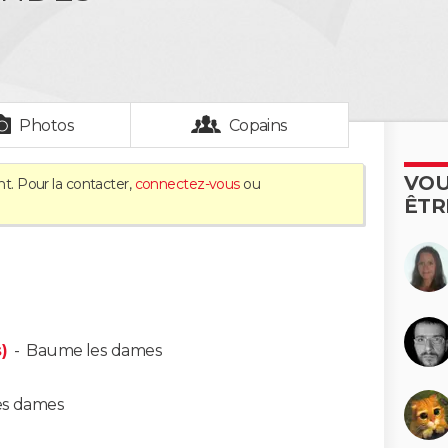
Photos
Copains
VOU
nt. Pour la contacter,
connectez-vous
ou
ÊTR
)
-
Baume les dames
es dames