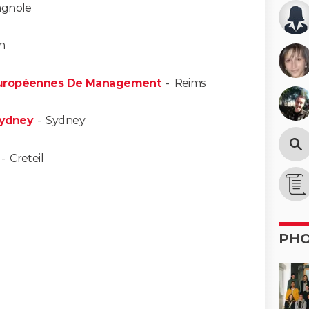
gnole
n
 Européennes De Management
-
Reims
Sydney
-
Sydney
-
Creteil
PH