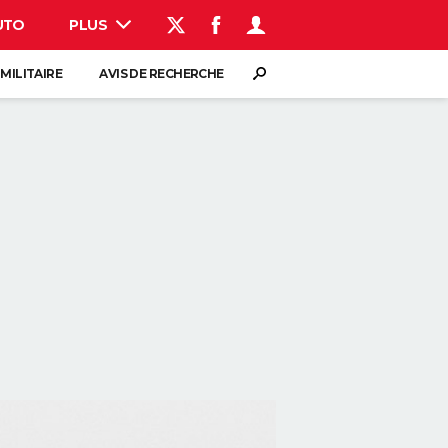
UTO
PLUS
AUTO
HIGH-TECH
BRICOLAGE
WEEK-END
LIFESTYLE
SANTE
VOYAGE
PHOTO
GUIDES D'ACHAT
BONS PLANS
CARTE DE VOEUX
DICTIONNAIRE
PROGRAMME TV
COPAINS D'AVANT
AVIS DE DÉCÈS
FORUM
S'inscrire
Connexion
 MILITAIRE
AVIS DE RECHERCHE
Rechercher