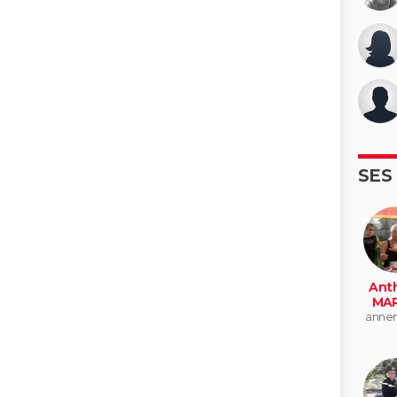
SES
Ant
MAR
anne