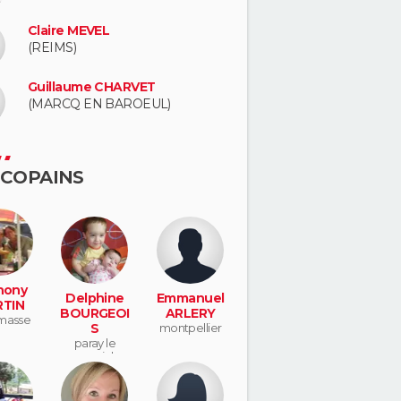
Claire MEVEL
(REIMS)
Guillaume CHARVET
(MARCQ EN BAROEUL)
 COPAINS
hony
Delphine
Emmanuel
TIN
BOURGEOI
ARLERY
masse
S
montpellier
paray le
monial