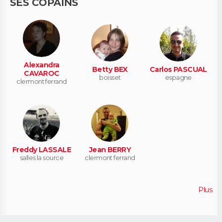
SES COPAINS
Alexandra
Betty BEX
Carlos PASCUAL
CAVAROC
boisset
espagne
clermont ferrand
Freddy LASSALE
Jean BERRY
salles la source
clermont ferrand
Plus