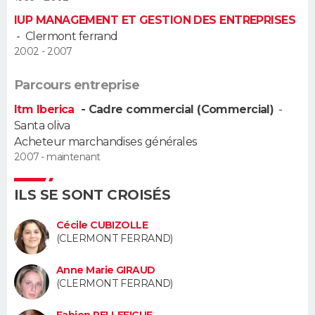
IUP MANAGEMENT ET GESTION DES ENTREPRISES
Guide de la santé
Médicaments
+
Alimentation
Maladies
Sommeil
VOYAGE
-
Clermont ferrand
2002 - 2007
City break
Voyage de noces
Climat
Destinations
Voyage nature
Forum
+
PHOTO
Parcours entreprise
GUIDES D'ACHAT
Itm Iberica
- Cadre commercial (Commercial)
-
Santa oliva
BONS PLANS
Acheteur marchandises générales
2007 - maintenant
CARTE DE VOEUX
Carte Bonne année
Carte Pâques
Carte de Noël
Carte Saint-Valentin
Carte d'anniversaire
ILS SE SONT CROISÉS
DICTIONNAIRE
Biographies
Expressions
Dictionnaire
Citations
Proverbes
Cécile CUBIZOLLE
PROGRAMME TV
(CLERMONT FERRAND)
COPAINS D'AVANT
Anne Marie GIRAUD
(CLERMONT FERRAND)
Se connecter
Collèges
Universités
Service militaire
S'inscrire
Lycées
Primaires
Entreprises
Avis de recherche
AVIS DE DÉCÈS
Fabien PELLEFIGUE