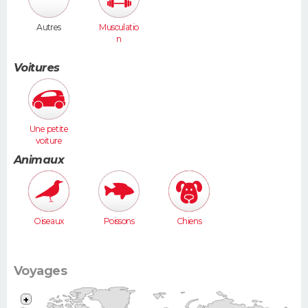
Autres
Musculatio
n
Voitures
Une petite
voiture
(Twingo,
Animaux
Clio, 206...)
Oiseaux
Poissons
Chiens
Voyages
+