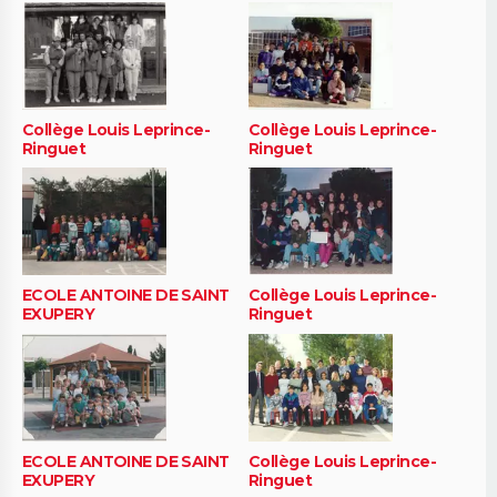
Collège Louis Leprince-
Collège Louis Leprince-
Ringuet
Ringuet
ECOLE ANTOINE DE SAINT
Collège Louis Leprince-
EXUPERY
Ringuet
ECOLE ANTOINE DE SAINT
Collège Louis Leprince-
EXUPERY
Ringuet