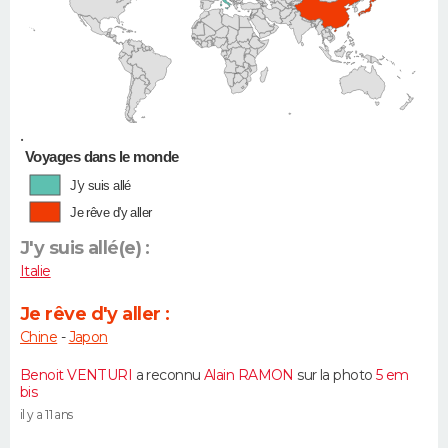
•
Voyages dans le monde
J'y suis allé
Je rêve d'y aller
J'y suis allé(e) :
Italie
Je rêve d'y aller :
Chine
-
Japon
Benoit VENTURI
a reconnu
Alain RAMON
sur la photo
5 em
bis
il y a 11 ans