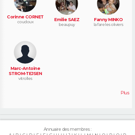
Corinne CORNET
Emilie SAEZ
Fanny MINKO
coudoux
beaupuy
la fare les oliviers
Marc-Antoine
STROM-TEJSEN
vitrolles
Plus
Annuaire des membres :