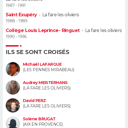
1987 - 1991
Guide de la santé
Médicaments
+
Alimentation
Maladies
Sommeil
VOYAGE
Saint Exupéry
-
La fare les oliviers
1988 - 1989
City break
Voyage de noces
Climat
Destinations
Voyage nature
Forum
+
PHOTO
Collège Louis Leprince- Ringuet
-
La fare les oliviers
1990 - 1996
GUIDES D'ACHAT
ILS SE SONT CROISÉS
BONS PLANS
Michaël LAFARGUE
CARTE DE VOEUX
(LES PENNES MIRABEAU)
Carte Bonne année
Carte Pâques
Carte de Noël
Carte Saint-Valentin
Carte d'anniversaire
DICTIONNAIRE
Audrey MEISTERHANS
(LA FARE LES OLIVIERS)
Biographies
Expressions
Dictionnaire
Citations
Proverbes
PROGRAMME TV
David PERZ
(LA FARE LES OLIVIERS)
COPAINS D'AVANT
Se connecter
Collèges
Universités
Service militaire
S'inscrire
Lycées
Primaires
Entreprises
Avis de recherche
Solene BRUGAT
AVIS DE DÉCÈS
(AIX EN PROVENCE)