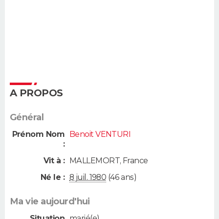
A PROPOS
Général
Prénom Nom
Benoit VENTURI
:
Vit à :
MALLEMORT
,
France
Né le :
8 juil. 1980
(46 ans)
Ma vie aujourd'hui
Situation
marié(e)