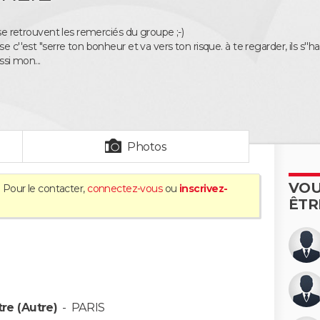
e se retrouvent les remerciés du groupe ;-)
 c''est "serre ton bonheur et va vers ton risque. à te regarder, ils s''habit
ssi mon...
Photos
VOU
. Pour le contacter,
connectez-vous
ou
inscrivez-
ÊTR
re (Autre)
-
PARIS