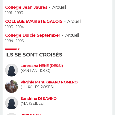
Collège Jean Jaures
-
Arcueil
Guide de la santé
Médicaments
+
Alimentation
Maladies
Sommeil
VOYAGE
1991 - 1993
COLLEGE EVARISTE GALOIS
-
Arcueil
City break
Voyage de noces
Climat
Destinations
Voyage nature
Forum
+
PHOTO
1993 - 1994
Collège Dulcie September
-
Arcueil
GUIDES D'ACHAT
1994 - 1996
BONS PLANS
ILS SE SONT CROISÉS
CARTE DE VOEUX
Loredana NENE (DESSI)
Carte Bonne année
Carte Pâques
Carte de Noël
Carte Saint-Valentin
Carte d'anniversaire
(SANT'ANTIOCO)
DICTIONNAIRE
Biographies
Expressions
Dictionnaire
Citations
Proverbes
Virginie Manu GIRARD ROMERO
PROGRAMME TV
(L'HAY LES ROSES)
COPAINS D'AVANT
Sandrine DI SAVINO
(MARSEILLE)
Se connecter
Collèges
Universités
Service militaire
S'inscrire
Lycées
Primaires
Entreprises
Avis de recherche
AVIS DE DÉCÈS
Bruno BAIA