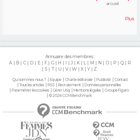
arcueil
Plus
Annuaire des membres :
A
B
C
D
E
F
G
H
I
J
K
L
M
N
O
P
Q
R
S
T
U
V
W
X
Y
Z
Qui sommes-nous ?
Equipe
Charte éditoriale
Publicité
Contact
Tous les articles
RSS
Recrutement
Données personnelles
Paramétrer les cookies
Gérer Utiq
Mentions légales
Groupe Figaro
© 2026 CCM Benchmark