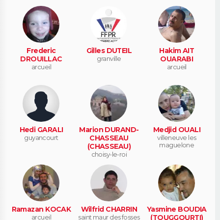
Frederic
Gilles DUTEIL
Hakim AIT
DROUILLAC
granville
OUARABI
arcueil
arcueil
Hedi GARALI
Marion DURAND-
Medjid OUALI
guyancourt
CHASSEAU
villeneuve les
maguelone
(CHASSEAU)
choisy-le-roi
Ramazan KOCAK
Wilfrid CHARRIN
Yasmine BOUDIA
arcueil
saint maur des fosses
(TOUGGOURTI)