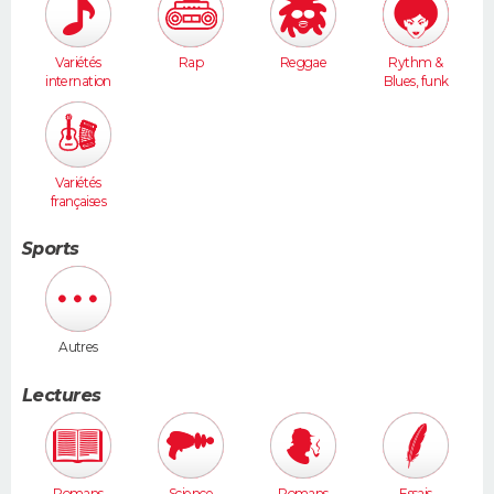
Variétés
Rap
Reggae
Rythm &
internation
Blues, funk
ales
Variétés
françaises
Sports
Autres
Lectures
Romans
Science
Romans
Essais