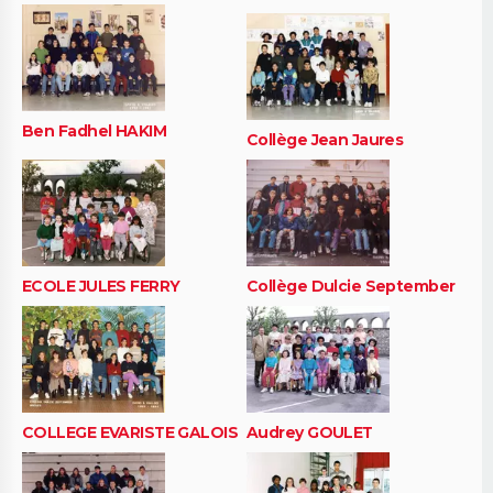
Ben Fadhel HAKIM
Collège Jean Jaures
ECOLE JULES FERRY
Collège Dulcie September
COLLEGE EVARISTE GALOIS
Audrey GOULET