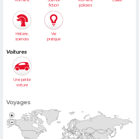
fiction
policiers
Histoire,
Vie
sciences
pratique
humaines
Voitures
Une petite
voiture
(Twingo,
Clio, 206...)
Voyages
+
−