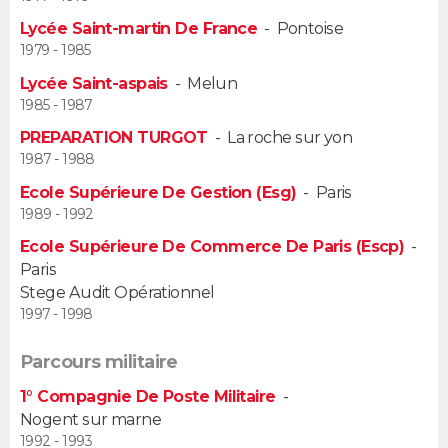
Lycée Saint-martin De France
-
Pontoise
Guide de la santé
Médicaments
+
Alimentation
Maladies
Sommeil
VOYAGE
1979 - 1985
Lycée Saint-aspais
-
Melun
City break
Voyage de noces
Climat
Destinations
Voyage nature
Forum
+
PHOTO
1985 - 1987
PREPARATION TURGOT
-
La roche sur yon
GUIDES D'ACHAT
1987 - 1988
BONS PLANS
Ecole Supérieure De Gestion (Esg)
-
Paris
1989 - 1992
CARTE DE VOEUX
Ecole Supérieure De Commerce De Paris (Escp)
-
Paris
Carte Bonne année
Carte Pâques
Carte de Noël
Carte Saint-Valentin
Carte d'anniversaire
DICTIONNAIRE
Stege Audit Opérationnel
1997 - 1998
Biographies
Expressions
Dictionnaire
Citations
Proverbes
PROGRAMME TV
Parcours militaire
COPAINS D'AVANT
1° Compagnie De Poste Militaire
-
Se connecter
Collèges
Universités
Service militaire
S'inscrire
Lycées
Primaires
Entreprises
Avis de recherche
Nogent sur marne
AVIS DE DÉCÈS
1992 - 1993