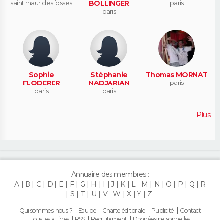
saint maur des fosses
BOLLINGER
paris
paris
Sophie
Stéphanie
Thomas MORNAT
FLODERER
NADJARIAN
paris
paris
paris
Plus
Annuaire des membres :
A
B
C
D
E
F
G
H
I
J
K
L
M
N
O
P
Q
R
S
T
U
V
W
X
Y
Z
Qui sommes-nous ?
Equipe
Charte éditoriale
Publicité
Contact
Tous les articles
RSS
Recrutement
Données personnelles