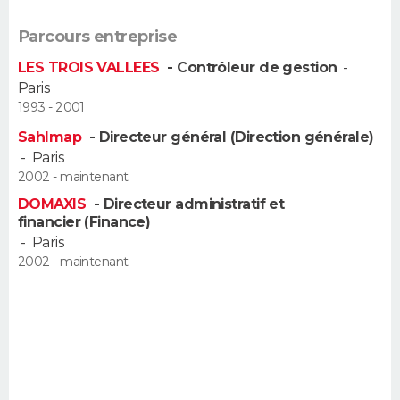
FORUM
Parcours entreprise
Lifestyle
Sport
Television
Cinema
Bricolage
Culture
Auto
Voyage
LES TROIS VALLEES
- Contrôleur de gestion
-
Paris
1993 - 2001
Sahlmap
- Directeur général (Direction générale)
-
Paris
2002 - maintenant
DOMAXIS
- Directeur administratif et
financier (Finance)
-
Paris
2002 - maintenant