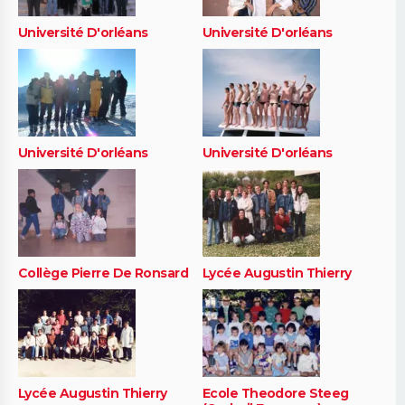
Université D'orléans
Université D'orléans
Université D'orléans
Université D'orléans
Collège Pierre De Ronsard
Lycée Augustin Thierry
Lycée Augustin Thierry
Ecole Theodore Steeg