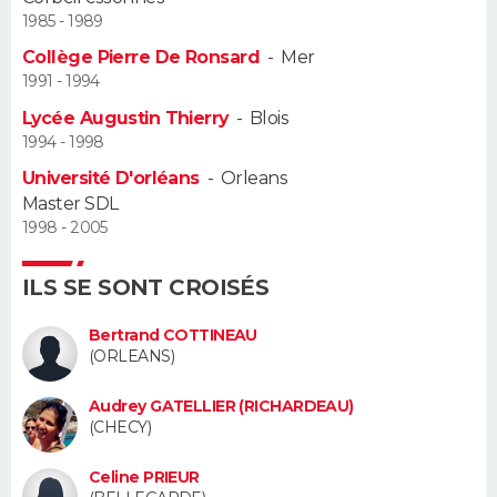
1985 - 1989
Guide de la santé
Médicaments
+
Alimentation
Maladies
Sommeil
VOYAGE
Collège Pierre De Ronsard
-
Mer
1991 - 1994
City break
Voyage de noces
Climat
Destinations
Voyage nature
Forum
+
PHOTO
Lycée Augustin Thierry
-
Blois
1994 - 1998
GUIDES D'ACHAT
Université D'orléans
-
Orleans
Master SDL
BONS PLANS
1998 - 2005
CARTE DE VOEUX
ILS SE SONT CROISÉS
Carte Bonne année
Carte Pâques
Carte de Noël
Carte Saint-Valentin
Carte d'anniversaire
DICTIONNAIRE
Bertrand COTTINEAU
Biographies
Expressions
Dictionnaire
Citations
Proverbes
(ORLEANS)
PROGRAMME TV
Audrey GATELLIER (RICHARDEAU)
COPAINS D'AVANT
(CHECY)
Se connecter
Collèges
Universités
Service militaire
S'inscrire
Lycées
Primaires
Entreprises
Avis de recherche
AVIS DE DÉCÈS
Celine PRIEUR