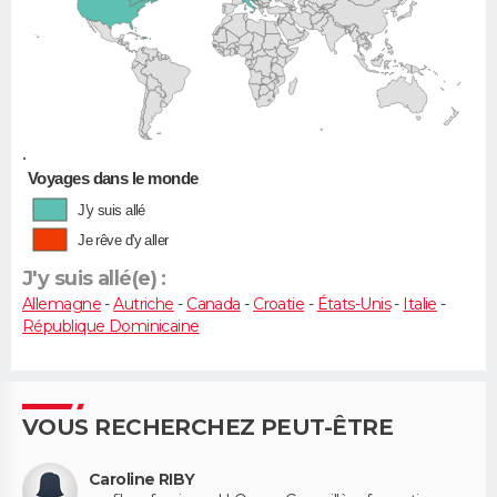
•
Voyages dans le monde
J'y suis allé
Je rêve d'y aller
J'y suis allé(e) :
Allemagne
-
Autriche
-
Canada
-
Croatie
-
États-Unis
-
Italie
-
République Dominicaine
VOUS RECHERCHEZ PEUT-ÊTRE
Caroline RIBY