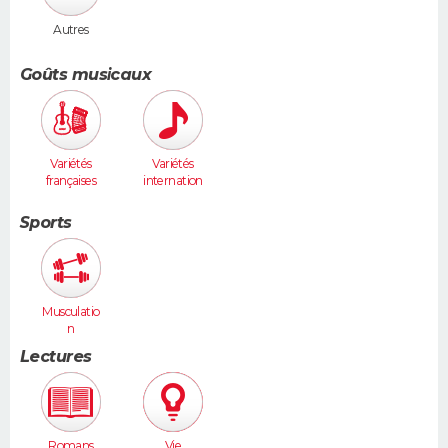
Autres
Goûts musicaux
Variétés
Variétés
françaises
internation
ales
Sports
Musculatio
n
Lectures
Romans
Vie