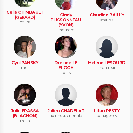
Celie CHIMBAULT
Cindy
Claudine BAILLY
(GÉRARD)
PLISSONNEAU
chartres
tours
(YVON)
chemere
Cyril PANSKY
Doriane LE
Helene LESOURD
mer
FLOCH
montreuil
tours
Julie FRASSA
Julien CHADELAT
Lilian PESTY
(BLACHON)
noirmoutier en l'ile
beaugency
milan