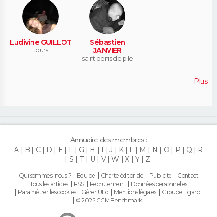
Ludivine GUILLOT
Sébastien
tours
JANVIER
saint denis de pile
Plus
Annuaire des membres :
A
B
C
D
E
F
G
H
I
J
K
L
M
N
O
P
Q
R
S
T
U
V
W
X
Y
Z
Qui sommes-nous ?
Equipe
Charte éditoriale
Publicité
Contact
Tous les articles
RSS
Recrutement
Données personnelles
Paramétrer les cookies
Gérer Utiq
Mentions légales
Groupe Figaro
© 2026 CCM Benchmark