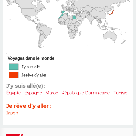
−
•
Voyages dans le monde
J'y suis allé
Je rêve d'y aller
J'y suis allé(e) :
Égypte
-
Espagne
-
Maroc
-
République Dominicaine
-
Tunisie
Je rêve d'y aller :
Japon