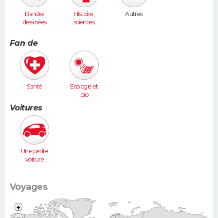
Bandes
Histoire,
Autres
dessinées
sciences
humaines
Fan de
Santé
Ecologie et
bio
Voitures
Une petite
voiture
(Twingo,
Clio, 206...)
Voyages
+