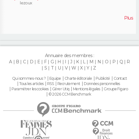
lezoux
Plus
Annuaire des membres :
A
B
C
D
E
F
G
H
I
J
K
L
M
N
O
P
Q
R
S
T
U
V
W
X
Y
Z
Qui sommes-nous ?
Equipe
Charte éditoriale
Publicité
Contact
Tous les articles
RSS
Recrutement
Données personnelles
Paramétrer les cookies
Gérer Utiq
Mentions légales
Groupe Figaro
© 2026 CCM Benchmark