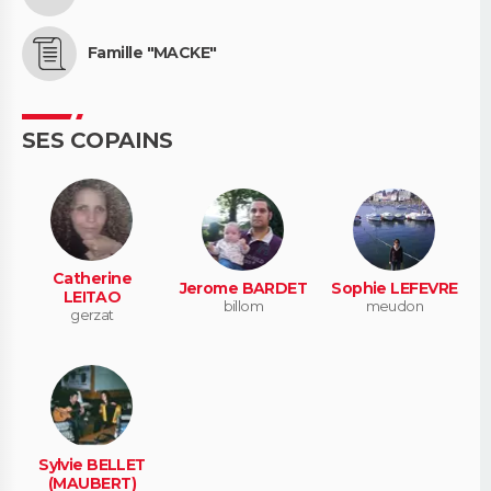
Famille "MACKE"
SES COPAINS
Catherine
Jerome BARDET
Sophie LEFEVRE
LEITAO
billom
meudon
gerzat
Sylvie BELLET
(MAUBERT)