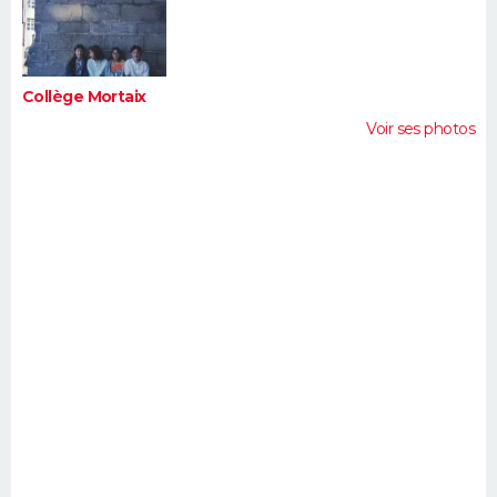
FORUM
Lifestyle
Sport
Television
Cinema
Bricolage
Culture
Auto
Voyage
Collège Mortaix
Voir ses photos