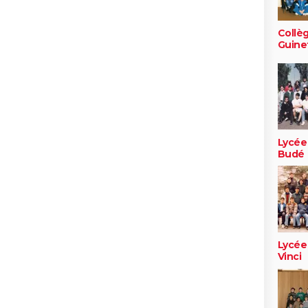
Collè
Guine
Lycée
Budé
Lycée
Vinci