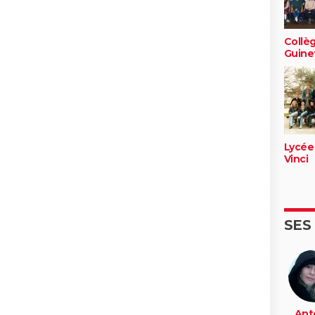
Collè
Guine
Lycée
Vinci
SES
Ant