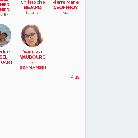
Christophe
Pierre Marie
NIER
BEJARD
GEOFFROY
NIER)
la jarrie
vix
illiers
rine
Vanessa
SEL
VAUBOURG
OUART
-
)
SZYMANSKI
inchon
gagny
Plus