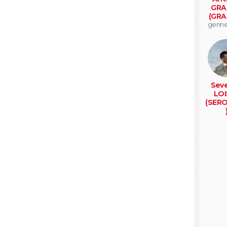
GRA
(GRA
gennev
Seve
LOI
(SER
montp