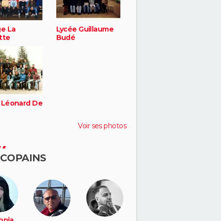
ge La
Lycée Guillaume
tte
Budé
 Léonard De
Voir ses photos
 COPAINS
onia