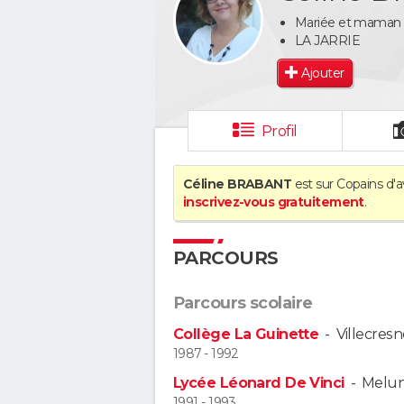
Mariée et maman d
LA JARRIE
Ajouter
Profil
Céline BRABANT
est sur Copains d'a
inscrivez-vous gratuitement
.
PARCOURS
Parcours scolaire
Collège La Guinette
-
Villecresn
1987 - 1992
Lycée Léonard De Vinci
-
Melu
1991 - 1993