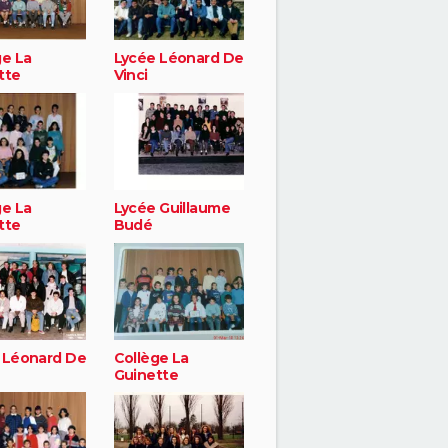
ge La
Lycée Léonard De
tte
Vinci
ge La
Lycée Guillaume
tte
Budé
 Léonard De
Collège La
Guinette