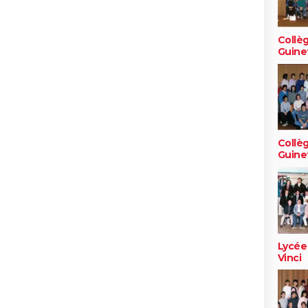
Collè
Guine
Collè
Guine
Lycée
Vinci