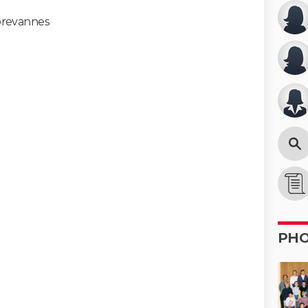
 brevannes
PH