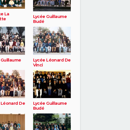
ge La
Lycée Guillaume
tte
Budé
 Guillaume
Lycée Léonard De
Vinci
 Léonard De
Lycée Guillaume
Budé