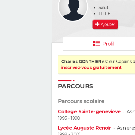
Salut
LILLE
Ajouter
Profil
Charles GONTHIER
est sur Copains d
inscrivez-vous gratuitement
.
PARCOURS
Parcours scolaire
Collège Sainte-geneviève
-
Asn
1993 - 1998
Lycée Auguste Renoir
-
Asniere
1998 - 2001