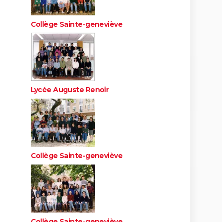
Collège Sainte-geneviève
Lycée Auguste Renoir
Collège Sainte-geneviève
Collège Sainte-geneviève