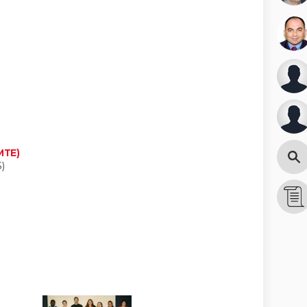
MTE)
)