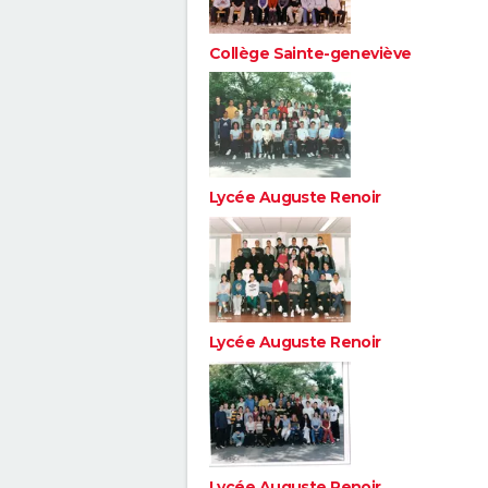
Collège Sainte-geneviève
Lycée Auguste Renoir
Lycée Auguste Renoir
Lycée Auguste Renoir