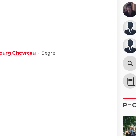
Bourg Chevreau
-
Segre
PH