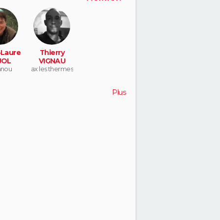
(TREUSSAR
D)
saint herblain
-Laure
Thierry
JOL
VIGNAU
anou
ax les thermes
Plus