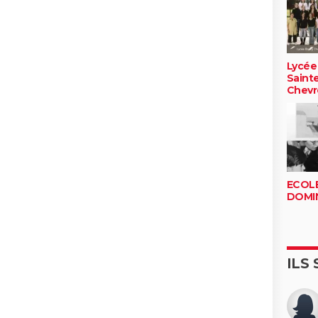
Lycée
Saint
Chevr
ECOLE
DOMI
ILS