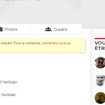
N
Photos
Copains
VOU
 d'avant. Pour le contacter,
connectez-vous
ou
ÊTR
t herblain
t herblain