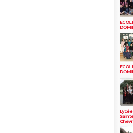
ECOLE
DOMI
ECOLE
DOMI
Lycée
Saint
Chevr