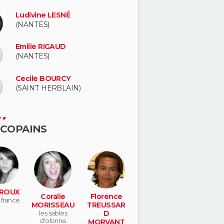
Ludivine LESNÉ
(NANTES)
Emilie RIGAUD
(NANTES)
Cecile BOURCY
(SAINT HERBLAIN)
 COPAINS
 ROUX
Coralie
Florence
 france
MORISSEAU
TREUSSAR
les sables
D
d'olonne
MORVANT