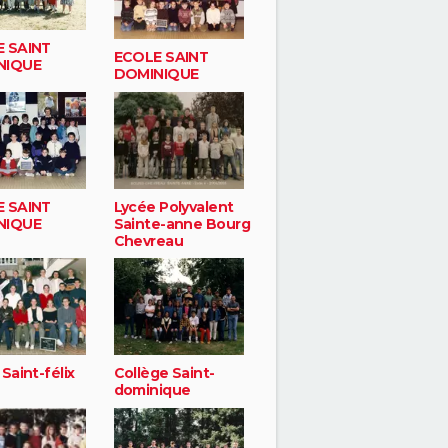
 SAINT
ECOLE SAINT
NIQUE
DOMINIQUE
 SAINT
Lycée Polyvalent
NIQUE
Sainte-anne Bourg
Chevreau
Saint-félix
Collège Saint-
dominique