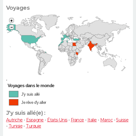
Voyages
+
−
•
Voyages dans le monde
J'y suis allé
Je rêve d'y aller
J'y suis allé(e) :
Autriche
-
Espagne
-
États-Unis
-
France
-
Italie
-
Maroc
-
Suisse
-
Tunisie
-
Turquie