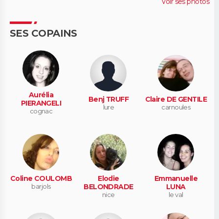
Voir ses photos
SES COPAINS
Aurélia
Benj TRUFF
Claire DE GENTILE
PIERANGELI
lure
carnoules
cognac
Coline COULOMB
Elodie
Emmanuelle
barjols
BELONDRADE
LUNA
nice
le val