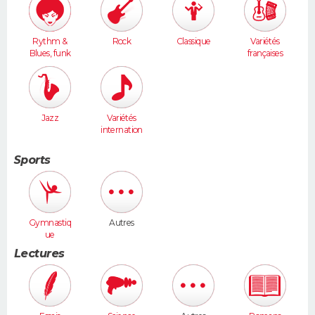
Rythm &
Rock
Classique
Variétés
Blues, funk
françaises
Jazz
Variétés
internation
ales
Sports
Gymnastiq
Autres
ue
Lectures