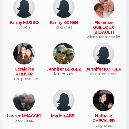
Fanny MUSSO
Fanny KONEN
Florence
toulon
brignoles
GUILLOUX
(BIDAULT)
villeneuve sur bellot
Géraldine
Jennifer BERGEZ
Jennifer KOHSER
KOHSER
le thoronet
aix en provence
aix en provence
Laurent MAGGIO
Marina ABEL
Nathalie
brue auriac
CHEVALIER
brignoles