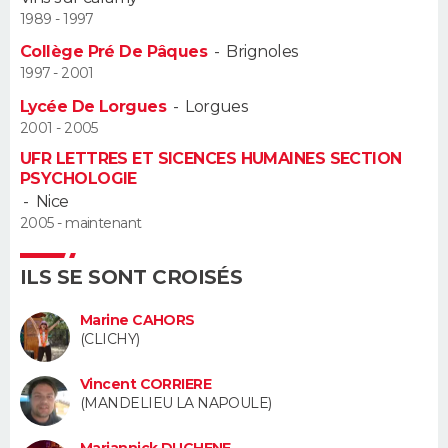
1989 - 1997
Guide de la santé
Médicaments
+
Alimentation
Maladies
Sommeil
VOYAGE
Collège Pré De Pâques
-
Brignoles
1997 - 2001
City break
Voyage de noces
Climat
Destinations
Voyage nature
Forum
+
PHOTO
Lycée De Lorgues
-
Lorgues
2001 - 2005
GUIDES D'ACHAT
UFR LETTRES ET SICENCES HUMAINES SECTION
PSYCHOLOGIE
BONS PLANS
-
Nice
2005 - maintenant
CARTE DE VOEUX
Carte Bonne année
Carte Pâques
Carte de Noël
Carte Saint-Valentin
Carte d'anniversaire
ILS SE SONT CROISÉS
DICTIONNAIRE
Biographies
Expressions
Dictionnaire
Citations
Proverbes
Marine CAHORS
PROGRAMME TV
(CLICHY)
COPAINS D'AVANT
Vincent CORRIERE
(MANDELIEU LA NAPOULE)
Se connecter
Collèges
Universités
Service militaire
S'inscrire
Lycées
Primaires
Entreprises
Avis de recherche
AVIS DE DÉCÈS
Mariannick DUCHENE