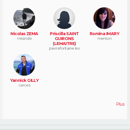
Nicolas ZEMA
Priscilla SAINT
Romina IMARY
mirande
GUIRONS
menton
(LEMAITRE)
pierrefontaine les
varans
Yannick GILLY
carces
Plus