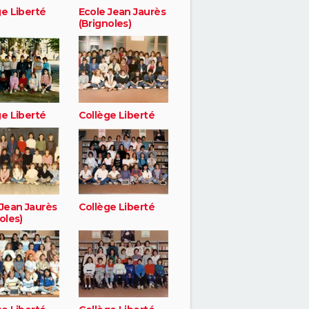
ge Liberté
Ecole Jean Jaurès
(Brignoles)
ge Liberté
Collège Liberté
 Jean Jaurès
Collège Liberté
oles)