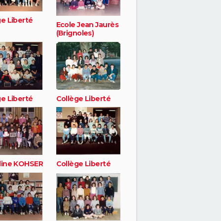
ge Liberté
Ecole Jean Jaurès
(Brignoles)
ge Liberté
Collège Liberté
dine KOHSER
Collège Liberté