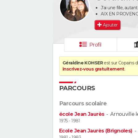
J'ai une fille, aut
AIX EN PROVEN
Ajouter
Profil
Géraldine KOHSER
est sur Copains d
inscrivez-vous gratuitement
.
PARCOURS
Parcours scolaire
école Jean Jaurès
-
Arnouville 
1975 - 1981
Ecole Jean Jaurès (Brignoles)
1981 - 1983