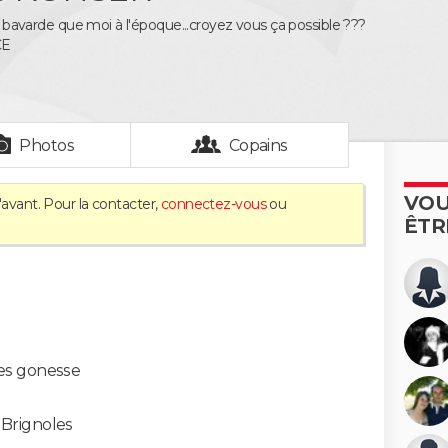
ant bavarde que moi à l'époque...croyez vous ça possible ???
CE
Photos
Copains
VOU
'avant. Pour la contacter,
connectez-vous
ou
ÊTR
les gonesse
-
Brignoles