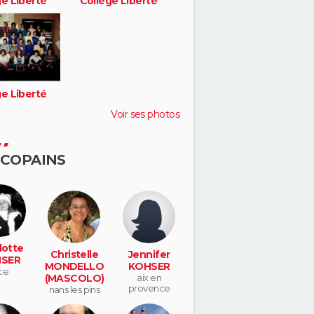
ge Liberté
Collège Liberté
ge Liberté
Voir ses photos
 COPAINS
lotte
Christelle
Jennifer
SER
MONDELLO
KOHSER
ce
(MASCOLO)
aix en
provence
nans les pins