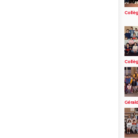
Collè
Collè
Géral