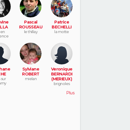
vine
Pascal
Patrice
LLA
ROUSSEAU
BECHELLI
 en
le thillay
la motte
ence
hane
Sylviane
Veronique
CHE
ROBERT
BERNARDI
 sur
mielan
(MERIEUX)
amy
brignoles
Plus