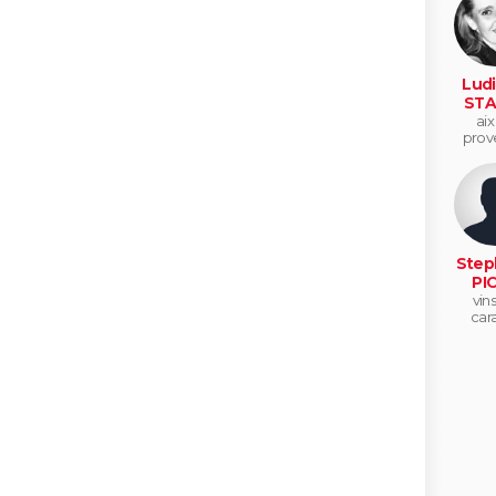
Ludi
STA
aix
prov
Step
PI
vins
car