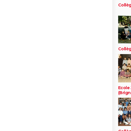
Collè
Collè
Ecole
(Brign