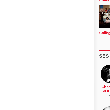
Collè
Collè
SES
Char
KOH
ni