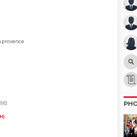
n provence
PH
SE)
H)