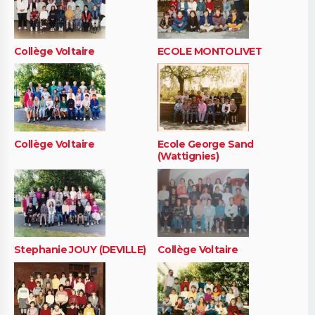
Collège Voltaire
ECOLE MONTOLIVET
Collège Voltaire
Ecole George Sand
(Wattignies)
Stephanie JOUY (DEVILLE)
Collège Voltaire