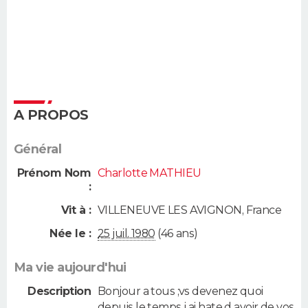
A PROPOS
Général
Prénom Nom
Charlotte MATHIEU
:
Vit à :
VILLENEUVE LES AVIGNON
,
France
Née le :
25 juil. 1980
(46 ans)
Ma vie aujourd'hui
Description
Bonjour a tous ;vs devenez quoi
depuis le temps j ai hate d avoir de vos