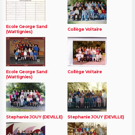
Ecole George Sand
Collège Voltaire
(Wattignies)
Ecole George Sand
Collège Voltaire
(Wattignies)
Stephanie JOUY (DEVILLE)
Stephanie JOUY (DEVILLE)