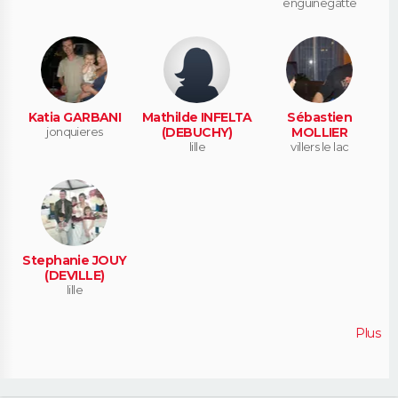
enguinegatte
Katia GARBANI
Mathilde INFELTA
Sébastien
jonquieres
(DEBUCHY)
MOLLIER
lille
villers le lac
Stephanie JOUY
(DEVILLE)
lille
Plus