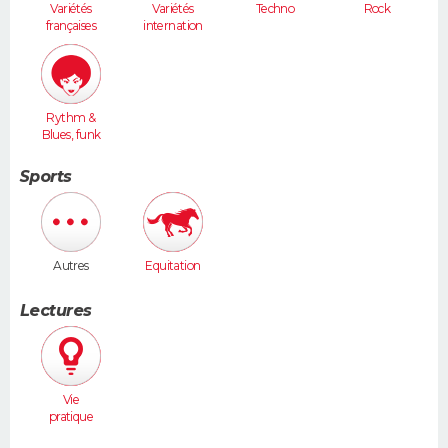
Variétés
Variétés
Techno
Rock
françaises
internation
ales
Rythm &
Blues, funk
Sports
Autres
Equitation
Lectures
Vie
pratique