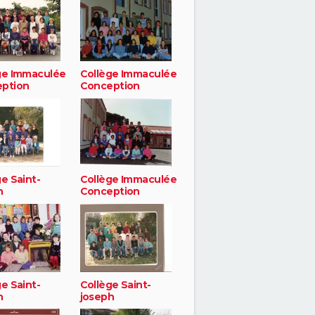
ge Immaculée
Collège Immaculée
ption
Conception
e Saint-
Collège Immaculée
h
Conception
e Saint-
Collège Saint-
h
joseph