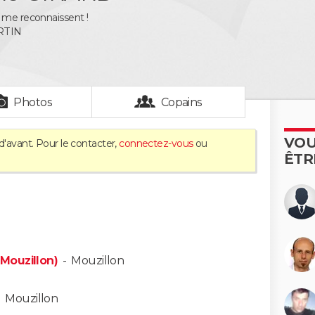
 me reconnaissent !
RTIN
Photos
Copains
VOU
d'avant. Pour le contacter,
connectez-vous
ou
ÊTR
Mouzillon)
-
Mouzillon
-
Mouzillon