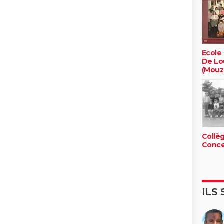
Ecole
De Lo
(Mouzi
Collè
Conce
ILS