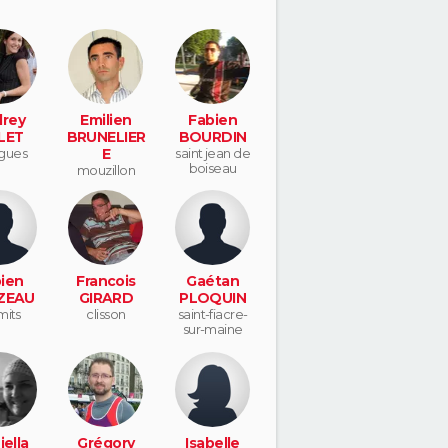
rey
Emilien
Fabien
LET
BRUNELIER
BOURDIN
gues
E
saint jean de
boiseau
mouzillon
ien
Francois
Gaétan
ZEAU
GIRARD
PLOQUIN
mits
clisson
saint-fiacre-
sur-maine
iella
Grégory
Isabelle