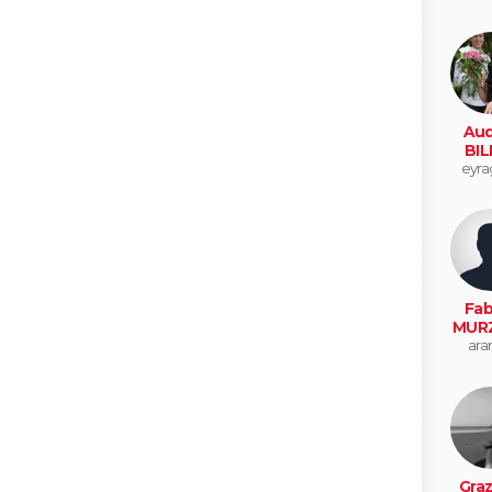
Aud
BIL
eyra
Fab
MUR
ara
Graz