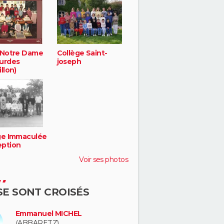
 Notre Dame
Collège Saint-
urdes
joseph
llon)
ge Immaculée
ption
Voir ses photos
 SE SONT CROISÉS
Emmanuel MICHEL
(ABBARETZ)