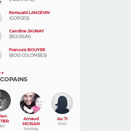
Romuald LANGEVIN
(GORGES)
Caroline JAUNAY
(BOUSSAY)
Francois BOUYER
(BOIS COLOMBES)
 COPAINS
ien
Arnaud
Au TI
TIER
MOISAN
blois
let
boussay