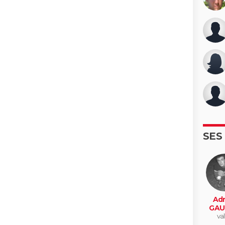
SES
Adr
GAU
val