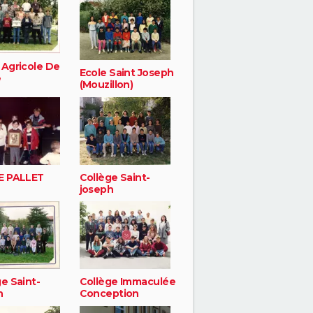
 Agricole De
Ecole Saint Joseph
e
(Mouzillon)
E PALLET
Collège Saint-
joseph
e Saint-
Collège Immaculée
h
Conception