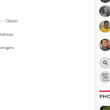
n
-
Clisson
andreau
-
Angers
PH