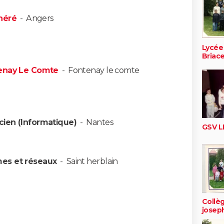
néré
-
Angers
Lycée
Briac
tenay Le Comte
-
Fontenay le comte
cien (Informatique)
-
Nantes
GSV L
mes et réseaux
-
Saint herblain
Collèg
josep