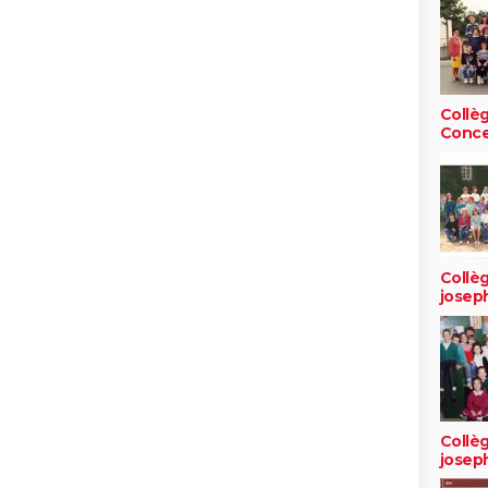
Collè
Conce
Collèg
josep
Collèg
josep