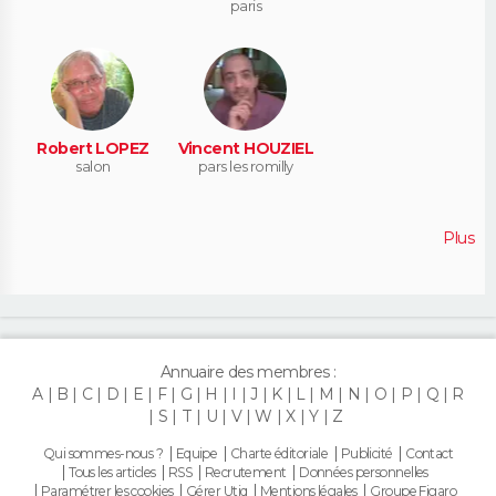
paris
Robert LOPEZ
Vincent HOUZIEL
salon
pars les romilly
Plus
Annuaire des membres :
A
B
C
D
E
F
G
H
I
J
K
L
M
N
O
P
Q
R
S
T
U
V
W
X
Y
Z
Qui sommes-nous ?
Equipe
Charte éditoriale
Publicité
Contact
Tous les articles
RSS
Recrutement
Données personnelles
Paramétrer les cookies
Gérer Utiq
Mentions légales
Groupe Figaro