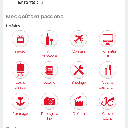
Enfants :
3
Mes goûts et passions
Loisirs
Télévision
Vin,
Voyages
Informatiq
oenologie
ue
Loisirs
Lecture
Bricolage
Cuisine,
créatifs
gastronom
ie
Jardinage
Photograp
Cinéma
Chasse,
hie
pêche