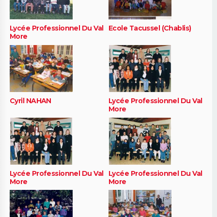
Lycée Professionnel Du Val
Ecole Tacussel (Chablis)
More
Cyril NAHAN
Lycée Professionnel Du Val
More
Lycée Professionnel Du Val
Lycée Professionnel Du Val
More
More