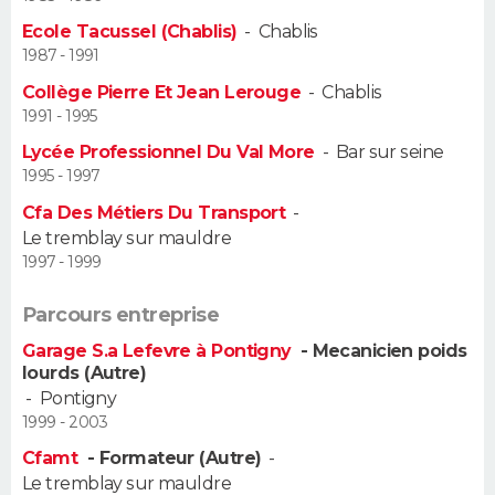
Ecole Tacussel (Chablis)
-
Chablis
Guide de la santé
Médicaments
+
Alimentation
Maladies
Sommeil
VOYAGE
1987 - 1991
Collège Pierre Et Jean Lerouge
-
Chablis
City break
Voyage de noces
Climat
Destinations
Voyage nature
Forum
+
PHOTO
1991 - 1995
Lycée Professionnel Du Val More
-
Bar sur seine
GUIDES D'ACHAT
1995 - 1997
BONS PLANS
Cfa Des Métiers Du Transport
-
Le tremblay sur mauldre
CARTE DE VOEUX
1997 - 1999
Carte Bonne année
Carte Pâques
Carte de Noël
Carte Saint-Valentin
Carte d'anniversaire
DICTIONNAIRE
Parcours entreprise
Garage S.a Lefevre à Pontigny
- Mecanicien poids
Biographies
Expressions
Dictionnaire
Citations
Proverbes
PROGRAMME TV
lourds (Autre)
-
Pontigny
COPAINS D'AVANT
1999 - 2003
Se connecter
Collèges
Universités
Service militaire
S'inscrire
Lycées
Primaires
Entreprises
Avis de recherche
Cfamt
- Formateur (Autre)
-
AVIS DE DÉCÈS
Le tremblay sur mauldre