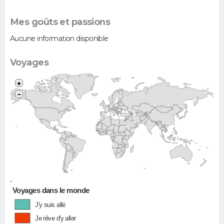
Mes goûts et passions
Aucune information disponible
Voyages
+
−
•
Voyages dans le monde
J'y suis allé
Je rêve d'y aller