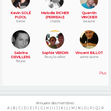
Kevin SOLÉ
Melodie RICHER
Quentin
PUJOL
(PERREAU)
VINCKIER
beine
chablis
beaune
Sabrina
Sophie VERDIN
Vincent BILLOT
DEVILLERS
fleury la vallee
sainte savine
fleurie
Plus
Annuaire des membres :
A
B
C
D
E
F
G
H
I
J
K
L
M
N
O
P
Q
R