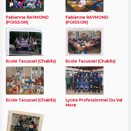
Fabienne RAYMOND
Fabienne RAYMOND
(POISSON)
(POISSON)
Ecole Tacussel (Chablis)
Ecole Tacussel (Chablis)
Ecole Tacussel (Chablis)
Lycée Professionnel Du Val
More