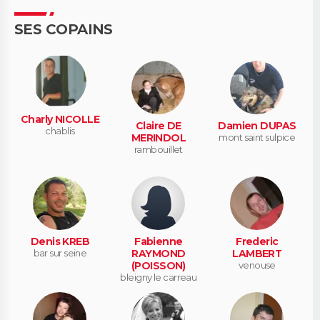
SES COPAINS
Charly NICOLLE
Claire DE
Damien DUPAS
chablis
MERINDOL
mont saint sulpice
rambouillet
Denis KREB
Fabienne
Frederic
bar sur seine
RAYMOND
LAMBERT
(POISSON)
venouse
bleigny le carreau