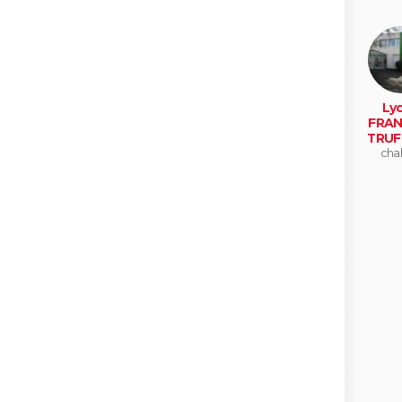
Ly
FRAN
TRUF
chal