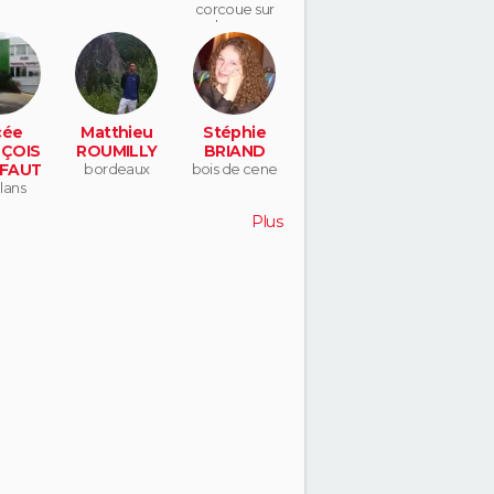
corcoue sur
logne
cée
Matthieu
Stéphie
ÇOIS
ROUMILLY
BRIAND
FAUT
bordeaux
bois de cene
lans
Plus