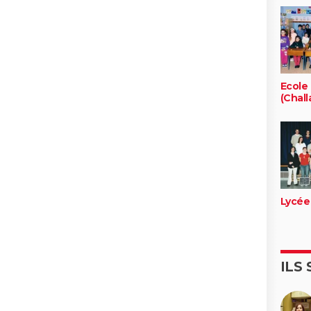
Ecole
(Chall
Lycée
ILS