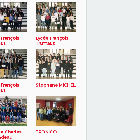
 François
Lycée François
aut
Truffaut
 François
Stéphane MICHEL
aut
ge Charles
TRONICO
ndeau