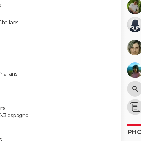
s
Challans
hallans
ans
 LV3 espagnol
PH
s