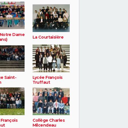
 Notre Dame
La Courtaisière
ans)
e Saint-
Lycée François
h
Truffaut
 François
Collège Charles
aut
Milcendeau