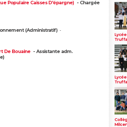
que Populaire Caisses D'épargne)
- Chargée
ionnement (Administratif)
-
Lycée
Truff
ert De Bouaine
- Assistante adm.
e)
Lycée
Truff
Collè
Milce