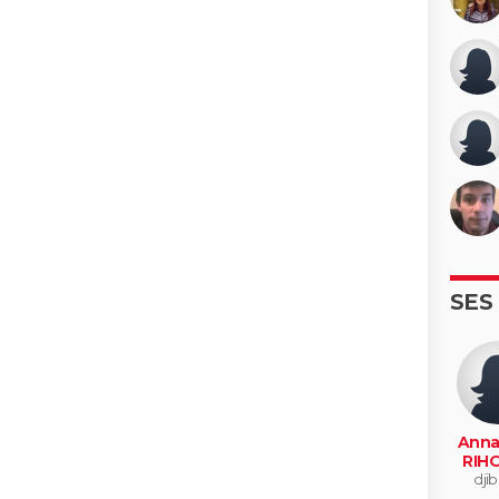
SES
Anna
RIH
djib