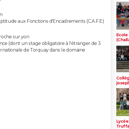
on
'Aptitude aux Fonctions d'Encadrements (C.A.F.E)
Ecole
roche sur yon
(Chall
ce (dont un stage obligatoire à l'étranger de 3
nternationale de Torquay dans le domaine
Collèg
josep
Lycée
Truff