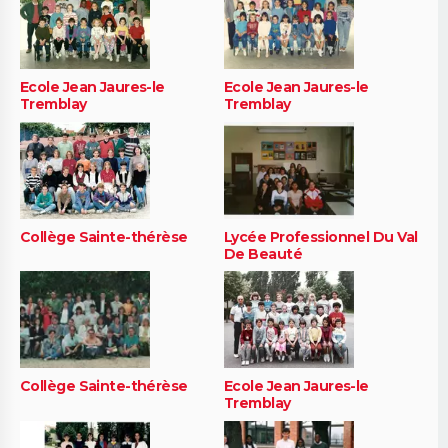
Ecole Jean Jaures-le
Ecole Jean Jaures-le
Tremblay
Tremblay
Collège Sainte-thérèse
Lycée Professionnel Du Val
De Beauté
Collège Sainte-thérèse
Ecole Jean Jaures-le
Tremblay