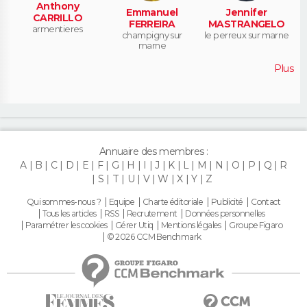
Anthony
Emmanuel
Jennifer
CARRILLO
FERREIRA
MASTRANGELO
armentieres
champigny sur
le perreux sur marne
marne
Plus
Annuaire des membres :
A
B
C
D
E
F
G
H
I
J
K
L
M
N
O
P
Q
R
S
T
U
V
W
X
Y
Z
Qui sommes-nous ?
Equipe
Charte éditoriale
Publicité
Contact
Tous les articles
RSS
Recrutement
Données personnelles
Paramétrer les cookies
Gérer Utiq
Mentions légales
Groupe Figaro
© 2026 CCM Benchmark