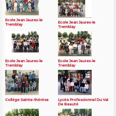
Ecole Jean Jaures-le
Ecole Jean Jaures-le
Tremblay
Tremblay
Ecole Jean Jaures-le
Ecole Jean Jaures-le
Tremblay
Tremblay
Collège Sainte-thérèse
Lycée Professionnel Du Val
De Beauté