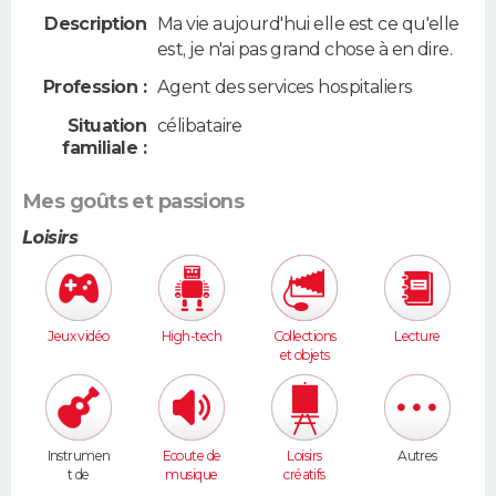
Description
Ma vie aujourd'hui elle est ce qu'elle
est, je n'ai pas grand chose à en dire.
Profession :
Agent des services hospitaliers
Situation
célibataire
familiale :
Mes goûts et passions
Loisirs
Jeux vidéo
High-tech
Collections
Lecture
et objets
anciens
Instrumen
Ecoute de
Loisirs
Autres
t de
musique
créatifs
musique