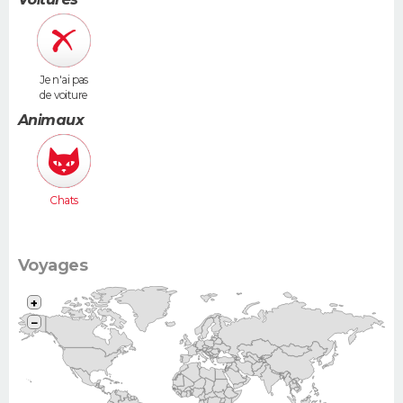
Je n'ai pas
de voiture
Animaux
Chats
Voyages
+
−