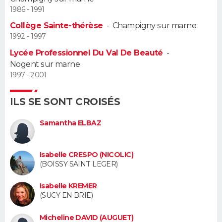
1986 - 1991
Guide de la santé
Médicaments
+
Alimentation
Maladies
Sommeil
VOYAGE
Collège Sainte-thérèse
-
Champigny sur marne
1992 - 1997
City break
Voyage de noces
Climat
Destinations
Voyage nature
Forum
+
PHOTO
Lycée Professionnel Du Val De Beauté
-
Nogent sur marne
GUIDES D'ACHAT
1997 - 2001
BONS PLANS
ILS SE SONT CROISÉS
CARTE DE VOEUX
Samantha ELBAZ
Carte Bonne année
Carte Pâques
Carte de Noël
Carte Saint-Valentin
Carte d'anniversaire
DICTIONNAIRE
Isabelle CRESPO (NICOLIC)
Biographies
Expressions
Dictionnaire
Citations
Proverbes
PROGRAMME TV
(BOISSY SAINT LEGER)
COPAINS D'AVANT
Isabelle KREMER
(SUCY EN BRIE)
Se connecter
Collèges
Universités
Service militaire
S'inscrire
Lycées
Primaires
Entreprises
Avis de recherche
AVIS DE DÉCÈS
Micheline DAVID (AUGUET)