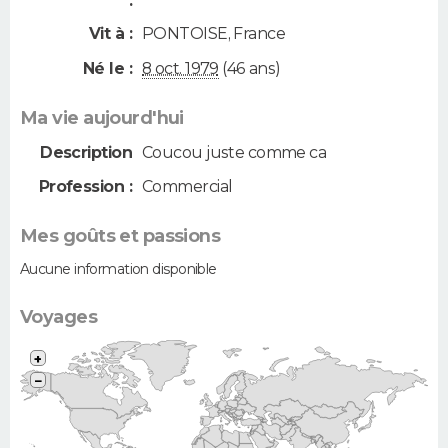
:
Vit à :
PONTOISE
,
France
Né le :
8 oct. 1979
(46 ans)
Ma vie aujourd'hui
Description
Coucou juste comme ca
Profession :
Commercial
Mes goûts et passions
Aucune information disponible
Voyages
+
−