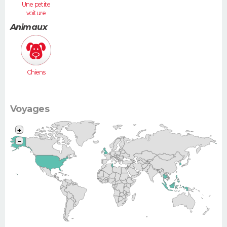
Une petite
voiture
(Twingo,
Animaux
Clio, 206...)
Chiens
Voyages
+
−