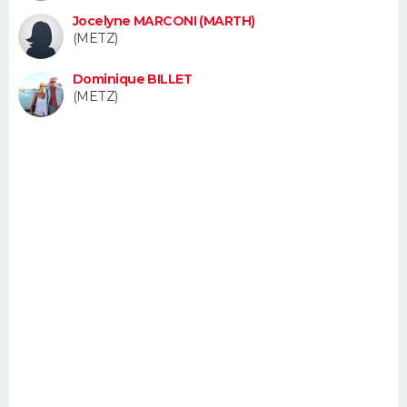
FORUM
Jocelyne MARCONI (MARTH)
(METZ)
Lifestyle
Sport
Television
Cinema
Bricolage
Culture
Auto
Voyage
Dominique BILLET
(METZ)