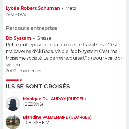
Lycée Robert Schuman
-
Metz
Guide de la santé
Médicaments
+
Alimentation
Maladies
Sommeil
VOYAGE
1972 - 1978
City break
Voyage de noces
Climat
Destinations
Voyage nature
Forum
+
PHOTO
Parcours entreprise
Db System
-
Grasse
GUIDES D'ACHAT
Petite entreprise que j'ai fondée. Je travail seul, C'est
ma caverne d'Ali Baba. Visible là: db-system C'est ma
BONS PLANS
troisième société. La dernière, qui sait? :-) pour voir: db-
system
CARTE DE VOEUX
2000 - maintenant
Carte Bonne année
Carte Pâques
Carte de Noël
Carte Saint-Valentin
Carte d'anniversaire
DICTIONNAIRE
ILS SE SONT CROISÉS
Biographies
Expressions
Dictionnaire
Citations
Proverbes
PROGRAMME TV
Monique DULAUROY (RUPPEL)
(BEZONS)
COPAINS D'AVANT
Blandine VALDENAIRE (GEORGES)
Se connecter
Collèges
Universités
Service militaire
S'inscrire
Lycées
Primaires
Entreprises
Avis de recherche
AVIS DE DÉCÈS
(RIEDISHEIM)