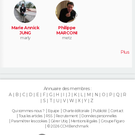
Marie Annick
Philippe
JUNG
MARCONI
marly
metz
Plus
Annuaire des membres :
A
B
C
D
E
F
G
H
I
J
K
L
M
N
O
P
Q
R
S
T
U
V
W
X
Y
Z
Qui sommes-nous ?
Equipe
Charte éditoriale
Publicité
Contact
Tous les articles
RSS
Recrutement
Données personnelles
Paramétrer les cookies
Gérer Utiq
Mentions légales
Groupe Figaro
© 2026 CCM Benchmark