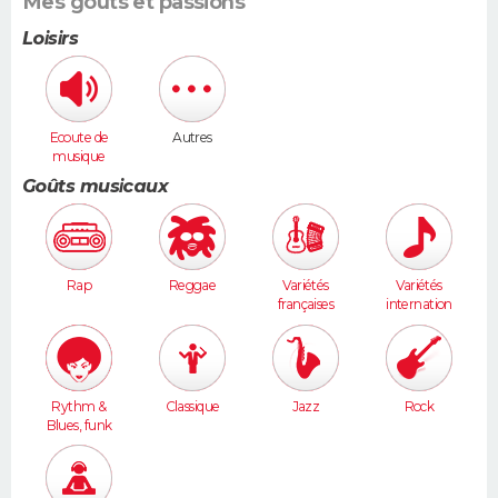
Mes goûts et passions
Loisirs
Ecoute de
Autres
musique
Goûts musicaux
Rap
Reggae
Variétés
Variétés
françaises
internation
ales
Rythm &
Classique
Jazz
Rock
Blues, funk