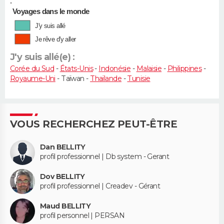
•
Voyages dans le monde
J'y suis allé
Je rêve d'y aller
J'y suis allé(e) :
Corée du Sud
-
États-Unis
-
Indonésie
-
Malaisie
-
Philippines
-
Royaume-Uni
- Taïwan -
Thaïlande
-
Tunisie
VOUS RECHERCHEZ PEUT-ÊTRE
Dan BELLITY
profil professionnel | Db system - Gerant
Dov BELLITY
profil professionnel | Creadev - Gérant
Maud BELLITY
profil personnel | PERSAN